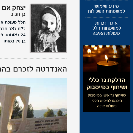
מידע שימושי
אבושדיד
ז''ל
יצחק
אליהו
אבו-
אבוש
למשפחות השכולות
יזיאנה ואליהו
בן חביב
בן ר' חיים
עולת איבה
חלל פעולת אי
חלל פעולת אי
אוגדן זכויות
למשפחות חללי
באב תרפ"ט
בי"ח באב תרפ
בי"ח באב תרפ
פעולות האיבה
24 באוגוסט 1929
24 באוגוסט 1929
בן 55 במותו
בן 70 במותו
האנדרטה לזכרם בהר