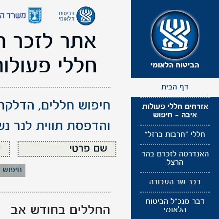
תפריט
נגישות
אתר לזכר ה
חללי פעולו
דף הבית
חיפוש חללים, הדלקת נ
אזרחים חללי פעולות
איבה - חיפוש
והדפסת תווית לנר נ
חללי "חרבות ברזל"
האנדרטה לזכרם בהר
הרצל
חיפוש 
דבר שר העבודה
דבר מנכ"ל הביטוח
החללים בחודש אב
הלאומי