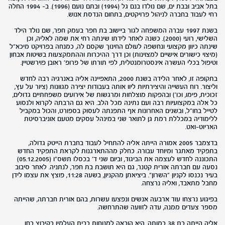
בתל אביב ובבת ים, שם נולדו בנם גל (1994) ובתם נועם (1996). ב- 1994 החלה
רחי לעבוד בחברה לניהול פרויקטים, בתחום הנדסת אנוש.
בשנת 1997 עברה המשפחה לגור ביישוב בת חפר בעמק חפר, שם נולד הילד
השלישי, רועי (2000). כשנה לאחר לידתו שינתה רחי את שמה לאליה, וכן
שינתה כיוון מקצועי ונחשפה לעולם החינוך שקסם לה, כמנחה בפרויקט מיכא"ל
(מיצוי כישורים אישיים למצוינות) וכן דרך ההיכרות וההתמקצעות בשיטות אבחון
וטיפול בכלי העשרה אינסטרומנטלית, לפי תורתו של פרופ' ראובן פוירשטיין.
בתקופה זו, לאחר הלידה בשנת 2000, התאפיינה אליה באנרגיה רבה לחדש
וליצור. רוח העשייה והיצירתיות ליוו אותה בעבודות יצירה מגוונות (ציור על עץ,
זכוכית, פימו, וכו') ובהפקות מוצלחות ומרגשות של אירועים משפחתיים גדולים,
כל אלה במקצועיות רבה ועם נתינה מכל הלב. היא גם הרבתה לקרוא ולנסוע
לטייל בחו"ל, ובשנים האחרונות אף התפנתה לעסוק בספורט, והכול במקביל
ללימודיה במכללת רמת גן לתואר שני במינהל עסקים מטעם אוניברסיטת
האריוט-ואט.
בדצמבר 2005 אמורה הייתה אליה להתחיל לעבוד בחברת הייטק גדולה,
בתפקיד מאתגר ומיוחד עבורה. כחלק מההתארגנות לקראת התפקיד החדש
התכוננה לחדש לעצמה את הביגוד, וביום שני ד' בכסלו תשס"ו (05.12.2005)
נסעה עם חברתה אורית קטנר, גם היא תושבת בת חפר, לנתניה. לאחר סיבוב
בעיר נכנסו לקניון "השרון". ביציאתן מהקניון, בשעה 11:28, פוצץ את עצמו לידן
מחבל מתאבד, ואליה נרצחה.
בפיגוע נרצחו עוד ארבעה אנשים ונפצעו עשרות, בהם אורית חברתה, שהייתה
מספר צעדים ממנה, עדה לזוועה שהתרחשה.
אליה הייתה בת 38 במותה. היא הובאה למנוחות בבית העלמין בקיבוץ בחן.