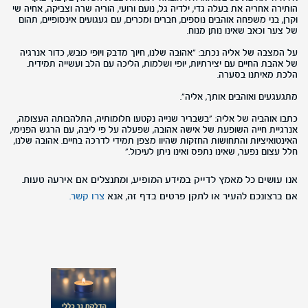
הותירה אחריה את בעלה גדי, ילדיה גל, נועם ורועי, הוריה שרה וצביקה, אחיה שי
וקרן, בני משפחה אוהבים נוספים, חברים ומכרים, עם געגועים אינסופיים, תהום
של צער וכאב שאינו נותן מנוח.
על המצבה של אליה נכתב: "אהובה שלנו, חיוך מדבק ויופי כובש, כדור אנרגיה
של אהבת החיים עם יצירתיות, יופי ושלמות, הליכה עם הלב ועשייה תמידית.
הלכת מאיתנו בסערה.
מתגעגעים ואוהבים אותך, אליה".
כתבו אוהביה של אליה: "בשבריר שנייה נקטעו חלומותיה, התלהבותה העצומה,
אנרגיית חייה השופעת של אישה אהובה, שפעלה על פי ליבה, עם הרגש הפנימי,
האינטואיציות והתחושות החזקות שהיוו מצפן תמידי לדרכה בחיים. אהובה שלנו,
חלל עצום נפער, שאינו נתפס ואינו ניתן לעיכול."
אנו עושים כל מאמץ לדייק במידע המופיע, ומתנצלים אם אירעה טעות.
אם ברצונכם להעיר או לתקן פרטים בדף זה, אנא
צרו קשר.