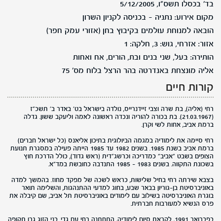
בד' בכסלו תשס"ו, 5/12/2005
מקום אירוע: נתניה - בכניסה לקניון השרון
הובאה למנוחת עולמים בקיבוץ בחן (אזורי עמק חפר)
אזור: אזרחי, גוש: 3, חלקה: 1
הותירה: בעל, שני בנים ובת, הורים, אח ואחות
אליה מונצחת באנדרטה בהר הרצל בלוח מס' 75
קורות חיים
רחי (אליה), בת שרה וצבי זיידנרייס, נולדה בישראל בט' באדר ב' תשכ"ז
(21.03.1967). בת בכורה להוריה ונכדה ראשונה לאמה וליעקב ששון. גדלה
ברמת אביב, אחות לשי וקרן.
רחי סיימה את לימודיה במגמה הביולוגית בתיכון אליאנס (כל ישראל חברים)
ברמת אביב בשנת 1985. בשנים 1982 עד 1985 הייתה פעילה במסגרת תנועת
הצופים בשבט "אביב" כמדריכה וכרשג"דית (ראש גדוד), כולל הדרכת חוץ
בשכונת התקווה. בשנים 1983 - 1985 התנדבה כחובשת במד"א.
בצבא שירתה רחי בחיל שלישות, כראש לשכה של מפקד מחוז. בהמשך למדה
באוניברסיטת בן-גוריון בבאר שבע, בחוג למדעי ההתנהגות, והשלימה תואר
בוגרת האוניברסיטה בשילוב עם לימודים באוניברסיטת תל אביב, שם קיבלה את
פרס הנשיא למעורבות חברתית.
בפברואר 1991, לקראת סיום לימודיה, התחתנה רחי עם גדי. בני הזוג גרו תקופה