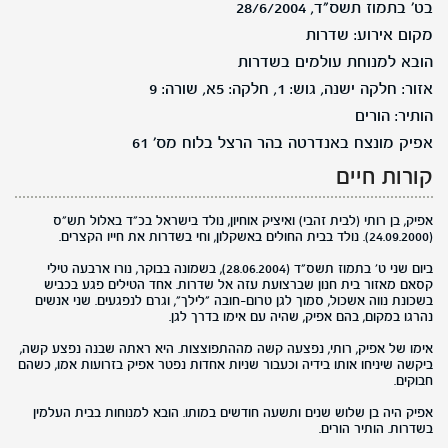
בט' בתמוז תשס"ד, 28/6/2004
מקום אירוע: שדרות
הובא למנוחת עולמים בשדרות
אזור: חלקה ישנה, גוש: 1, חלקה: 5א, שורה: 9
הותיר: הורים
אפיק מונצח באנדרטה בהר הרצל בלוח מס' 61
קורות חיים
אפיק, בן רותי (לבית זהבי) ואיציק אוחיון, נולד בישראל בכ"ד באלול תש"ס
(24.09.2000). נולד בבית החולים באשקלון, וחי בשדרות את חייו הקצרים.
ביום שני ט' בתמוז תשס"ד (28.06.2004), בשמונה בבוקר, נורו ארבעה טילי
קסאם מאזור בית חנון שברצועת עזה אל שדרות. אחד הטילים פגע בכביש
בשכונת נווה אשכול, סמוך לגן טרום-חובה "לילך", וגרם לנפגעים. שני אנשים
נהרגו במקום, בהם אפיק, שהיה עם אימו בדרך לגן.
אימו של אפיק, רותי, נפצעה קשה מההתפוצצות. היא ראתה שבנה נפצע קשה,
ביקשה שיניחו אותו בידיה וכעבור שניות אחדות נפטר אפיק בזרועות אמו, כשהם
חבוקים.
אפיק היה בן שלוש שנים ותשעה חודשים במותו. הובא למנוחות בבית העלמין
בשדרות. הותיר הורים.