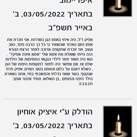
איפריימוב
בתאריך 03/05/2022,
ב'
באייר תשפ"ב
אפיק ז"ל, היה איתי באותו הגן בשדרות. אני זוכרת את
אותו היום הארור שהשאיר בי כל כך הרבה פחד, כאב
ועצב. אני זוכרת שתקופה ארוכה לאחר הרצח הנורא
הזה הייתי שואלת את אמא שלי "אמא איפה אפיק?" .
הוא היה מאוד חסר לילדי הגן,אוי התמימות של הילדות
שלנו אז. אם אפשר היה לחזור לתקופות היפות של הגן
, כשלא דאגנו על כלום והאמנו בטוב האדם. אפיק פרח
שנקטף. בעוד שאני גדלתי והמשכתי בחיי, אתה נשארת
הילד היפה והתמים , בן השלוש. תמיד אזכור אותך.
ת.נ.צ.ב.ה
הודלק ע"י איציק אוחיון
בתאריך 03/05/2022,
ב'