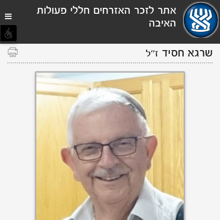
תפריט
אתר לזכר האזרחים חללי פעולות
נגישות
האיבה
שרגא חסיד
ז''ל