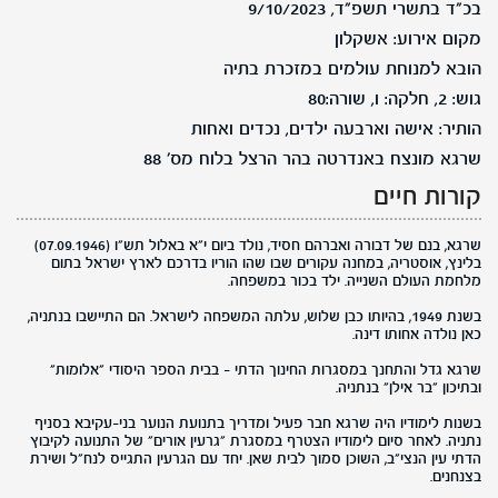
בכ"ד בתשרי תשפ"ד, 9/10/2023
מקום אירוע: אשקלון
הובא למנוחת עולמים במזכרת בתיה
גוש: 2, חלקה: ו, שורה:80
הותיר: אישה וארבעה ילדים, נכדים ואחות
שרגא מונצח באנדרטה בהר הרצל בלוח מס' 88
קורות חיים
שרגא, בנם של דבורה ואברהם חסיד, נולד ביום י"א באלול תש"ו (07.09.1946)
בלינץ, אוסטריה, במחנה עקורים שבו שהו הוריו בדרכם לארץ ישראל בתום
מלחמת העולם השנייה. ילד בכור במשפחה.
בשנת 1949, בהיותו כבן שלוש, עלתה המשפחה לישראל. הם התיישבו בנתניה,
כאן נולדה אחותו דינה.
שרגא גדל והתחנך במסגרות החינוך הדתי - בבית הספר היסודי "אלומות"
ובתיכון "בר אילן" בנתניה.
בשנות לימודיו היה שרגא חבר פעיל ומדריך בתנועת הנוער בני-עקיבא בסניף
נתניה. לאחר סיום לימודיו הצטרף במסגרת "גרעין אורים" של התנועה לקיבוץ
הדתי עין הנצי"ב, השוכן סמוך לבית שאן. יחד עם הגרעין התגייס לנח"ל ושירת
בצנחנים.