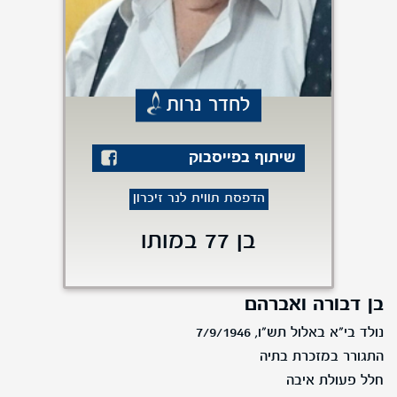
לחדר נרות
שיתוף בפייסבוק
הדפסת תווית לנר זיכרון
בן 77 במותו
בן דבורה ואברהם
נולד בי"א באלול תש"ו, 7/9/1946
התגורר במזכרת בתיה
חלל פעולת איבה