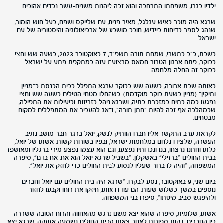
ילדיו בגרו, משפחתו התרחבה והוא זכה ליהנות משנים-עשר נכדים אהובים.
שרגא היה מוכר כאיש עגלגל, מאיר פנים, עם שלייקס ושפם, בעל חוש הומור,
שנהג לספר בדיחות ביידיש, חובב מושבע של ארכיאולוגיה והיסטוריה של עם
ישראל.
בשבת, כ"ב בתשרי, שמחת תורה תשפ"ד, 7 באוקטובר 2023, בשעה שש וחצי
בבוקר, פתח ארגון הטרור חמאס מרצועת עזה במתקפת פתע על ישראל.
בבוקר זה החלה מלחמה.
באותה שבת ארורה, בשעה שש בבוקר שרגא התפלל בבית הכנסת ב"מניין
ותיקין" (מניין בשעת בוקר מוקדמת). כשהחלו מטחי הטילים בשעה שש וחצי
נפגעו כמה בתים במזכרת בתיה, ושרגא ניהל בזריזות וביעילות את התפילה,
שבמהלכה אף זכה להיות "חתן תורה", ודאג להעביר את המתפללים למקום
מבטחים.
לקראת ערב התקשר אליו חברו הוותיק לנשק, יואל ברגר חבר מושב נתיב
העשרה, שלצידו נלחם במלחמות ישראל, ובפיו בשורות קשות. אשתו של יואל,
כלתו וחתנו נרצחו, בנו ונכדותיו נפצעו, וגם הוא עצמו נפצע מירי ברגליו ומאושפז
בבית החולים "ברזילי" באשקלון. "בשביל שרגא יואל הוא אח. אח בדם", סיפרה
המשפחה, "והיה לו ברור שעליו לנסוע לבית החולים כדי לחזק את יואל".
ביום שני, 9 באוקטובר, נסע לבקרו. "שרגא היה בית החולים עם יואל וחברים
נוספים במשך כשלוש שעות. הם עודדו אותו, חיזקו את רוחו וקבעו לחזור
ולהיפגש סביב מיטתו", סיפרו בני המשפחה.
אשתו, שלומית, סיפרה שהוא יצא משם נרגש מהאחווה והרוח הטובה ששררה
בין החברים. דקות ספורות לאחר צאתו מבית החולים נשמעה אזעקה. שרגא יצא