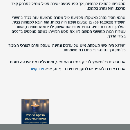
ממכוניתו בהתאם להנחיות, אך ספג פגיעה ישירה מטיל שנפל במרחק קצר
מרכבו, והוא נהרג במקום.
שרגא חסיד נהרג באשקלון מפגיעת טיל שנורה מרצועת עזה בכ"ד בתשרי
תשפ"ד (09.10.2023), בן שבעים ושבע היה במותו. הוא הובא למנוחות בבית
העלמין במזכרת בתיה. הותיר אחריו את אשתו, ילדיו ומשפחותיהם, ואחות.
עשרות רבות מתושבי המקום ליוו את מסע הלווייתו כשהם מנופפים בדגלים
בצידי הדרך.
"שרגא היה איש משפחה, איש של ערכים ונתינה, שעסק ותרם לצורכי הציבור
כל חייו, וכך גם נהרג". כתבו בני משפחתו.
אנו עושים כל מאמץ לדייק במידע המופיע, ומתנצלים אם אירעה טעות.
אם ברצונכם להעיר או לתקן פרטים בדף זה, אנא
צרו קשר.