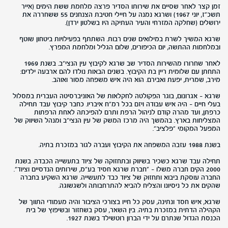
זמן קצר לאחר שסיים את שירותו הסדיר פרצה מלחמת ששת הימים (אייר
תשכ"ז, יוני 1967) ושרגא נמנה על חיילי חטיבת הצנחנים 55 ששחררה את
ירושלים (שחלקה המזרחי והעיר העתיקה היו בשלטון ירדן).
שרגא המשיך לשרת במילואים שנים רבות. השתתף בפעילויות ביטחון שוטף
ובמלחמות ההתשה, יום הכיפורים, שלום הגליל ומלחמת המפרץ.
לאחר שחרורו מהשירות הסדיר שב שרגא לקיבוץ עין הנצי"ב. בשנת 1969
התחתן עם שלומית ריין בת הקיבוץ. בשנים הבאות נולדו להם ארבעה ילדים:
מירב, שמרית, יפעת ואבירם. הוא היה איש משפחה מסור ואוהב.
שרגא - אגרונום, בוגר הפקולטה לחקלאות של האוניברסיטה העברית במסלול
בעלי חיים - היה איש עבודה ויזם בכל רמ"ח איבריו. כחבר קיבוץ עבד תחילה
כרפתן, ועד מהרה קודם לניהול הרפת ותרם להפיכתה לאחת הרפתות
המצליחות בארץ. בהמשך היה מרכז המשק של עין הנצי"ב ומנהל השיווק של
המפעל המקומי "פלציב".
בשנת 1988 עזבה המשפחה את הקיבוץ ועברה לגור במזכרת בתיה.
תחילה עבד שרגא כשכיר בשיווק ובתחזוקה של ציוד בתעשייה הכבדה. בשנת
2000 הקים חברה משלו – "חברת שרגא חסיד בע"מ, שירותים הנדסיים וציוד".
החברה עוסקת ביבוא ותחזוק של ציוד כבד לתעשייה. שרגא השקיע בחברה
שהקים את כל ניסיונו והצליח להביא להתרחבותה ולשגשוגה.
שרגא, איש חסד ונתינה, עסק כל חייו בצורכי הציבור והיה מעמודי התווך של
הקהילה הדתית במזכרת בתיה. בין השאר, עסק בשחזור ובשיפוץ של בית
הכנסת הגדול שנתרם על ידי הברון רוטשילד בשנת 1927.