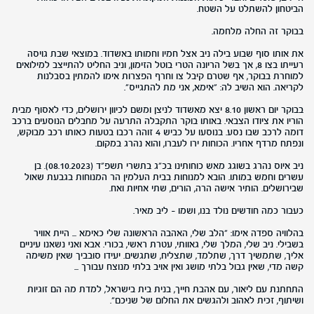
הביטחון להשתלט על השטח.
בבוקר זה החלה מלחמה.
את אותו סוף שבוע בילה ניב אצל חמיו וחמותו באשדוד. במוצאי שבת גויסה
רעייתו בצו 8, אך בשל הריונה הטרי בוטל הזימון, וניב החליט להתייצב למילואים
למוחרת בבוקר, אף שטרם קיבל צו וחרף הפצרות אימו להמתין בסבלנות
לקריאה. הוא השיב לה: "אימא, אני מת להתגייס".
בבוקר יום ראשון 8.10 יצא מאשדוד לניצן ומשם לכיוון ירושלים, כדי לאסוף מבית
הוריו את ציודו הצבאי. באותו בוקר התקבלה התרעה על מחבלים הנוסעים ברכב
דומה לרכב שבו נסע. בנוסעו על כביש 4 זוהה רכבו בטעות כאותו רכב מבוקש,
ונפתח מרדף אחריו. הכוחות ירו לעברו, והוא נהרג במקום.
ניב איוס נהרג בשוגג מאש כוחותינו בכ"ג בתשרי תשפ"ד (08.10.2023). בן
עשרים וחמש במותו. הובא למנוחות בבית העלמין הר המנוחות בגבעת שאול
שבירושלים. הותיר אישה הרה, הורים, שתי אחיות ואח.
כעבור כמה חודשים נולד בנו, ושמו - ליב מאיר.
בהלוויה ספדה אימו: "הלב שלי, האהבה הראשונה שלי כאימא ... היית אוויר
בשבילי. ניב שלי, המלך שלי, גאוותי, עטרת ראשי, בכורי. אבא ואני נשאנו עיניים
אליך, שתמשיך דרך, שתלמד, שתצליח, שתגשים. יעידו סובביך שאין משימה
קשה מדי, שאין גבול בלתי מושג ואין אויב בלתי מנוצח עבורך ...
התחתנת עם ליאור, עם אהבת חייך, בנית בית בישראל, למדת מה הם זוגיות
ושיתוף, זכית לאהוב ולהגשים את החלום של שניכם".