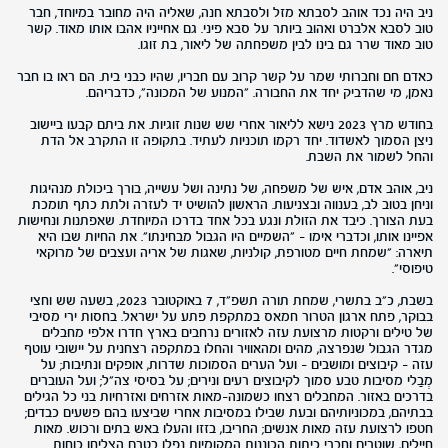
ניב היה נכד אוהב לסבתא מזל ולסבתא חנה, שאליה היה מחובר במיוחד, חבר
טוב לסבא אלברט ואהוב ביותר על סבא פיני. גם אחייניו אהבו אותו מאוד. קשר
טוב מאוד שרר גם בינו לבין משפחתה של ליאור, בת זוגו.
כאדם חם וחברותי שמר על קשר קרוב עם חבריו, שהיו כבני בית. הם ראו בו חבר
נאמן, מי שהדביק יחד את החבורה. "המנוע של המכונה", כדבריהם.
בחודש מרץ 2023 נישא לליאור אחרי שש שנות זוגיות. את ביתם קבעו ביישוב
ניצן הסמוך לאשדוד. יחד רקמו תוכניות לעתיד. בתקופה זו התקרב אל הדת
והחל לשמור את השבת.
ניב, אוהב אדם, איש של משפחה, של נתינה ושל עשייה, בורך ביכולת מנהיגות
וניחן בטוב לב, בענווה ובצניעות. הראשון להושיט יד לעזרה ולתת כתף תומכת
בעת הצורך. כיבד את הזולת ונגע בכל אחד בדרכו המיוחדת. שאפתנות ונחישות
אפיינו אותו, וכדברי אימו – "השמיים היו הגבול מבחינתו". את החיות שבו היא
תיארה: "שמחת חיים מטורפת, קולניות, שאגות של אריה ועצבים של מרוקאי
טיפוסי".
בשבת, כ"ב בתשרי, שמחת תורה תשפ"ד, 7 באוקטובר 2023, בשעה שש וחצי
בבוקר, פתח ארגון הטרור חמאס במתקפת פתע על ישראל. בחסות ירי מסיבי
של טילים ורקטות מרצועת עזה לאזורים נרחבים בארץ חדרו אלפי מחבלים
מגדר הגבול שנפרצה, מהים ומהאוויר והחלו במתקפה רצחנית על יישובי עוטף
עזה – קיבוצים ומושבים – ועל הערים הסמוכות שדרות, אופקים ונתיבות; על
מְבַלי מסיבות טבע סמוך לקיבוצים רעים ונירים; על בסיסי צה"ל; ועל העוברים
בדרכים באזור. המחבלים רצחו כשמונה-מאות אזרחים ואזרחיות בני כל הגילים
בבתיהם, במכוניותיהם ובעת שבילו במסיבות אחרי שביצעו בהם פשעים כבדים;
חטפו לרצועת עזה מאות אנשים; החריבו, בזזו והעלו באש בתים ורכוש. מאות
חיילים, שוטרים וחברי כיתות הכוננות המקומיות נפלו בטרם הצליחו כוחות