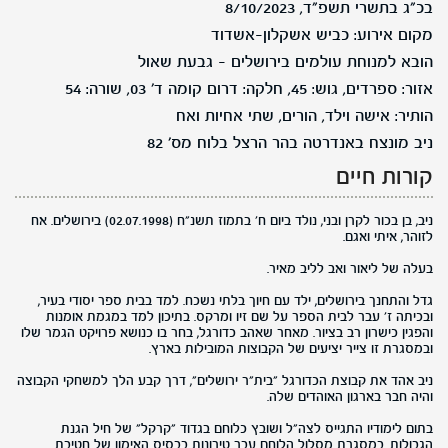
בכ"ג בתשרי תשפ"ד, 8/10/2023
מקום אירוע: כביש אשקלון-אשדוד
הובא למנוחת עולמים בירושלים - גבעת שאול
אזור: ספרדים, גוש: 45, חלקה: דרום קומה ד' 03, שורה: 54
הותיר: אישה וילד, הורים, שתי אחיות ואח
ניב מונצח באנדרטה בהר הרצל בלוח מס' 82
קורות חיים
ניב, בן בכור לקרן ובני, נולד ביום ח' בתמוז תשנ"ח (02.07.1998) בירושלים. אח
לזוהר, איתי ואגם.
בעלה של ליאור ואב לליב מאיר.
גדל והתחנך בירושלים, ילד עם חיוך בלתי נשכח. למד בבית ספר יסודי בעיר,
ובכיתה ז' עבר לבית הספר על שם זיו ומרקס. בתיכון למד במגמת אומנות
והפגין כישרון רב בציור. מאחר שאהב כדורגל, בחר בו כנושא פרויקט הגמר שלו
ובמסגרת זו צייר יציעים של הקבוצות המובילות בארץ.
ניב אהד את קבוצת הכדורגל "בית"ר ירושלים", דרך קבע הלך למשחקי הקבוצה
והיה חבר בארגון האוהדים שלה.
בתום לימודיו התגייס לצה"ל ושובץ כלוחם בגדוד "קרקל" של חיל הגנת
הגבולות. במסגרת מסלול הלוחם עבר טירונות בבסיס האימון של חטיבת