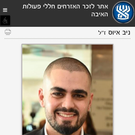
תפריט
אתר לזכר האזרחים חללי פעולות
נגישות
האיבה
ניב איוס
ז''ל