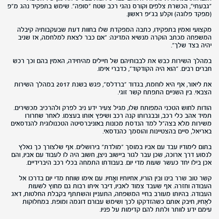
"גבעתי", הכשרת צלפים וקורס נהגי רכב שטח "סופה". שימש בתפקיד נהג מ"פ
(מפקד פלוגה) וקלע בג'יפ ראשון.
מקצועי ואמין בתפקידו, כתבה המפקדת שלו בחוות דעת שבעקבותיה קיבלה
המשפחה מכתב הוקרה מנשיא המדינה: "אם כבר לצאת למלחמה, אז שניב
יהיה בצד שלך".
במהלך השירות כבש את לבבותיהם של חיילים מהיחידה, האמין בהם וכך רכש
חברים רבים. "הוא היה הקודקוד", כדברי אימו.
את ליאור, אף היא לוחמת, בגדוד "ברדלס", פגש בשנת 2017 במהלך השירות
הצבאי. בין השניים התפתח קשר זוגי.
הודות לחוש הטכני המפותח שלו, מגיל צעיר ידע ניב לפרק ולהרכיב מכשירים.
תמיד אהב כלי רכב, ובבגרותו קנה רכב ושיפץ אותו בעצמו. לאחר שחרורו
משירות מלא בצה"ל למד הנדסת מכונות באוניברסיטה הטכנולוגית להנדסאים
באריאל, סיים בהצטיינות והוסמך כהנדסאי.
בתום לימודיו עבד עם אביו במוסך "מולדת" בירושלים. אף שלצורך כך נאלץ
לנסוע דרך ארוכה, שכן עבר לגור ביישוב ניצן, חשוב היה לו לעבוד עם אביו, והם
אכן בילו יחד כעשר שעות מדי יום. בעבודתו התמחה בכלי רכב היברידיים.
קשר טוב שרר בינו ובין הוריו, אחיותיו ואָחיו. עם אימו שוחח מדי יום בדרכו אל
העבודה וחזרה. אף שעבד צמוד לאביו, דיבר איתו רבות גם מחוץ לשעות
העבודה. בהיותו מעורב בחיי המשפחה, התעניין והשתתף בקבלת החלטות, דאג
לאֶחיו, חיבק אותם כשהזדקקו לכך ושימש עבורם דוגמה ומופת. במחלוקות
עימם ידע לוותר ולתת להם קדימות על פניו.