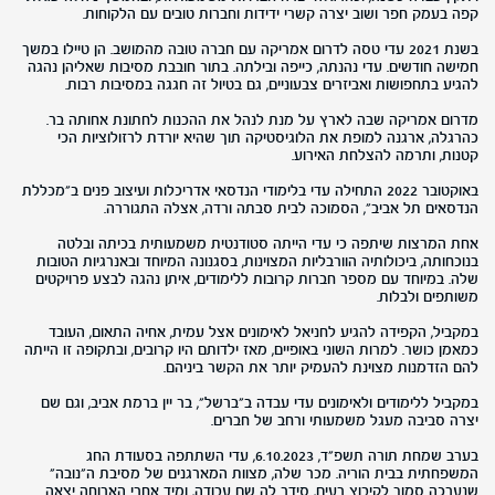
קפה בעמק חפר ושוב יצרה קשרי ידידות וחברות טובים עם הלקוחות.
בשנת 2021 עדי טסה לדרום אמריקה עם חברה טובה מהמושב. הן טיילו במשך
חמישה חודשים. עדי נהנתה, כייפה ובילתה. בתור חובבת מסיבות שאליהן נהגה
להגיע בתחפושות ואביזרים צבעוניים, גם בטיול זה חגגה במסיבות רבות.
מדרום אמריקה שבה לארץ על מנת לנהל את ההכנות לחתונת אחותה בר.
כהרגלה, ארגנה למופת את הלוגיסטיקה תוך שהיא יורדת לרזולוציות הכי
קטנות, ותרמה להצלחת האירוע.
באוקטובר 2022 התחילה עדי בלימודי הנדסאי אדריכלות ועיצוב פנים ב"מכללת
הנדסאים תל אביב", הסמוכה לבית סבתה ורדה, אצלה התגוררה.
אחת המרצות שיתפה כי עדי הייתה סטודנטית משמעותית בכיתה ובלטה
בנוכחותה, ביכולותיה הוורבליות המצוינות, בסגנונה המיוחד ובאנרגיות הטובות
שלה. במיוחד עם מספר חברות קרובות ללימודים, איתן נהגה לבצע פרויקטים
משותפים ולבלות.
במקביל, הקפידה להגיע לחניאל לאימונים אצל עמית, אחיה התאום, העובד
כמאמן כושר. למרות השוני באופיים, מאז ילדותם היו קרובים, ובתקופה זו הייתה
להם הזדמנות מצוינת להעמיק יותר את הקשר ביניהם.
במקביל ללימודים ולאימונים עדי עבדה ב"ברשל", בר יין ברמת אביב, וגם שם
יצרה סביבה מעגל משמעותי ורחב של חברים.
בערב שמחת תורה תשפ"ד, 6.10.2023, עדי השתתפה בסעודת החג
המשפחתית בבית הוריה. מכר שלה, מצוות המארגנים של מסיבת ה"נובה"
שנערכה סמוך לקיבוץ רעים, סידר לה שם עבודה, ומיד אחרי הארוחה יצאה