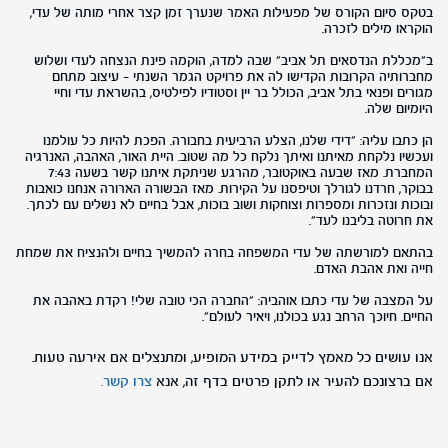
בטקס סיום הקורס של מפעילות האמר שנערך זמן קצר אחרי מותה של עדי,
הוקראו מילים לזכרה.
ב"מכללת הנדסאים תל אביב" שבה למדה, הוקמה פינת הנצחה לעדי ושלוש
מחברותיה הקרובות הקדישו לה את פרויקט הגמר השנתי - עיצוב מתחם
מגורים ופנאי בתל אביב, הכולל בר יין וסטודיו לפילטיס, בהשראת עדי וחיי
היומיום שלה.
הן כתבו עליה: "דידי שלנו, הצלע הרביעית בחבורה. הפכת להיות כל עולמנו
ועכשיו נלקחת מאיתנו ואיתך נלקח כל מה שטוב. היית האור, האהבה, האנרגיה
המחברת. מאז שבעה באוקטובר, מהרגע שניתקת איתנו קשר בשעה 7:43
בבוקר, חרדנו לגורלך וטיפסנו על הקירות. מאז הבשורה הארורה אנחנו כואבות
ובוכות ונזכרות ומספרות וצוחקות ושוב בוכות, אבל בחיים לא נשלים עם לכתך.
את חרוטה בליבנו לעד".
בהתאם למורשתה של עדי המשפחה בחרה להמשיך בחיים ולהנציח את שמחת
חייה ואת אהבת האדם.
על המצבה של עדי כתבו אוהביה: "החברה הכי טובה שלי! רקדת באהבה את
החיים. חיוכך הרחב נגע בכולנו, ויאיר לעולם".
אנו עושים כל מאמץ לדייק במידע המופיע, ומתנצלים אם אירעה טעות.
אם ברצונכם להעיר או לתקן פרטים בדף זה, אנא
צרו קשר.