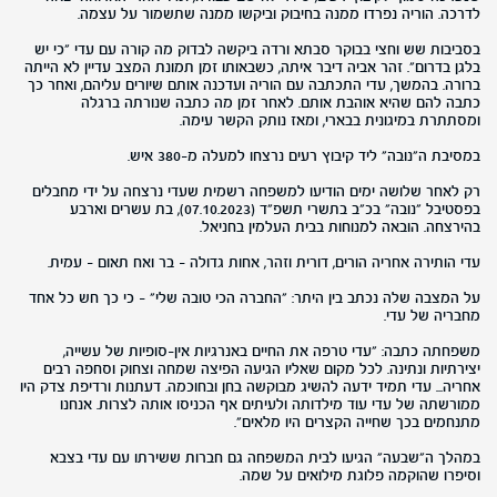
לדרכה. הוריה נפרדו ממנה בחיבוק וביקשו ממנה שתשמור על עצמה.
בסביבות שש וחצי בבוקר סבתא ורדה ביקשה לבדוק מה קורה עם עדי "כי יש
בלגן בדרום". זהר אביה דיבר איתה, כשבאותו זמן תמונת המצב עדיין לא הייתה
ברורה. בהמשך, עדי התכתבה עם הוריה ועדכנה אותם שיורים עליהם, ואחר כך
כתבה להם שהיא אוהבת אותם. לאחר זמן מה כתבה שנורתה ברגלה
ומסתתרת במיגונית בבארי, ומאז נותק הקשר עימה.
במסיבת ה"נובה" ליד קיבוץ רעים נרצחו למעלה מ-380 איש.
רק לאחר שלושה ימים הודיעו למשפחה רשמית שעדי נרצחה על ידי מחבלים
בפסטיבל "נובה" בכ"ב בתשרי תשפ"ד (07.10.2023), בת עשרים וארבע
בהירצחה. הובאה למנוחות בבית העלמין בחניאל.
עדי הותירה אחריה הורים, דורית וזהר, אחות גדולה - בר ואח תאום - עמית.
על המצבה שלה נכתב בין היתר: "החברה הכי טובה שלי" – כי כך חש כל אחד
מחבריה של עדי.
משפחתה כתבה: "עדי טרפה את החיים באנרגיות אין-סופיות של עשייה,
יצירתיות ונתינה. לכל מקום שאליו הגיעה הפיצה שמחה וצחוק וסחפה רבים
אחריה... עדי תמיד ידעה להשיג מבוקשה בחן ובחוכמה. דעתנות ורדיפת צדק היו
ממורשתה של עדי עוד מילדותה ולעיתים אף הכניסו אותה לצרות. אנחנו
מתנחמים בכך שחייה הקצרים היו מלאים".
במהלך ה"שבעה" הגיעו לבית המשפחה גם חברות ששירתו עם עדי בצבא
וסיפרו שהוקמה פלוגת מילואים על שמה.