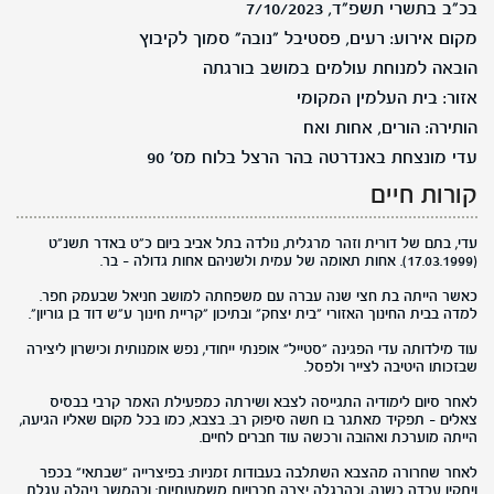
בכ"ב בתשרי תשפ"ד, 7/10/2023
מקום אירוע: רעים, פסטיבל "נובה" סמוך לקיבוץ
הובאה למנוחת עולמים במושב בורגתה
אזור: בית העלמין המקומי
הותירה: הורים, אחות ואח
עדי מונצחת באנדרטה בהר הרצל בלוח מס' 90
קורות חיים
עדי, בתם של דורית וזהר מרגלית, נולדה בתל אביב ביום כ"ט באדר תשנ"ט
(17.03.1999). אחות תאומה של עמית ולשניהם אחות גדולה - בר.
כאשר הייתה בת חצי שנה עברה עם משפחתה למושב חניאל שבעמק חפר.
למדה בבית החינוך האזורי "בית יצחק" ובתיכון "קריית חינוך ע"ש דוד בן גוריון".
עוד מילדותה עדי הפגינה "סטייל" אופנתי ייחודי, נפש אומנותית וכישרון ליצירה
שבזכותו היטיבה לצייר ולפסל.
לאחר סיום לימודיה התגייסה לצבא ושירתה כמפעילת האמר קרבי בבסיס
צאלים – תפקיד מאתגר בו חשה סיפוק רב. בצבא, כמו בכל מקום שאליו הגיעה,
הייתה מוערכת ואהובה ורכשה עוד חברים לחיים.
לאחר שחרורה מהצבא השתלבה בעבודות זמניות: בפיצרייה "שבתאי" בכפר
ויתקין עבדה כשנה, וכהרגלה יצרה חברויות משמעותיות; ובהמשך ניהלה עגלת