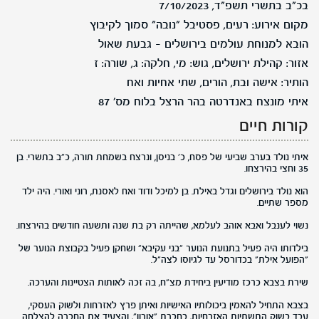
בכ"ב בתשרי תשפ"ד, 7/10/2023
מקום אירוע: רעים, פסטיבל "נובה" סמוך לקיבוץ
הובא למנוחת עולמים בירושלים - גבעת שאול
אזור: קהילת ירושלים, גוש: מי, חלקה: ג, שורה: ז
הותיר: אישה ובת, הורים, שתי אחיות ואח
איתי מונצח באנדרטה בהר הרצל בלוח מס' 87
קורות חיים
איתי נולד בערב שביעי של פסח, כ' בניסן, ונרצח בשמחת תורה, כ"ב בתשרי. בן
35 וחצי בהירצחו.
הוא נולד בירושלים וגדל באילת. בן למיכל ודוד ואח לאסנת, רוני ואורי. היה ילד
מספר שתיים.
נשוי לענבל ואבא אוהב לעלמא, שהייתה רק בת שנה ותשעה חודשים בהירצחו.
בילדותו היה פעיל בתנועת הנוער "בני עקיבא" ושחקן פעיל בקבוצת הנוער של
"הפועל אילת" בכדורסל עד לגיוסו לצה״ל.
שירת בצבא כרכז מודיעין ביחידת מצ״ח, בה זכה לאותות הצטיינות והערכה.
בצבא התחיל להאמין ביכולותיו האישיות ואיתן פרץ לאזרחות ולשוק העסקי,
עבד בשוק התשתיות האזרחיות, בחברת "אורון", והצעיד את החברה להצלחה