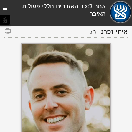
תפריט
אתר לזכר האזרחים חללי פעולות
נגישות
האיבה
איתי זפרני
ז''ל