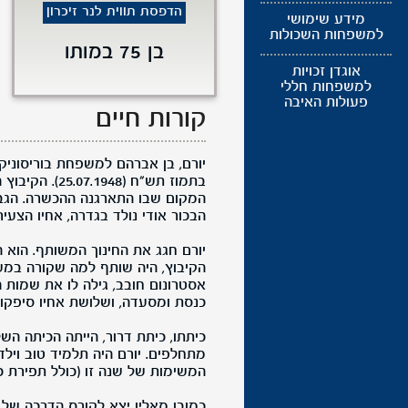
הדפסת תווית לנר זיכרון
מידע שימושי
למשפחות השכולות
בן 75 במותו
אוגדן זכויות
למשפחות חללי
פעולות האיבה
קורות חיים
יורם, בן אברהם למשפחת בוריסוניק 
בתמוז תש"ח (8
המקום שבו התארגנה ההכשרה. הגברים
הבכור אודי נולד בגדרה, אחיו הצעירי
יורם חגג את החינוך המשותף. הוא ה
הקיבוץ, היה שותף למה שקורה במשק
אסטרונום חובב, גילה לו את שמות
כנסת ומסעדה, ושלושת אחיו סיפקו 
כיתתו, כיתת דרור, הייתה הכיתה הש
המשימות של שנה זו (כולל תפירת כפ
כמובן מאליו יצא לקורס הדרכה של ה