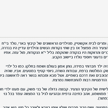
ומרים לבית אקשטיין, מהילדים הראשונים של קיבוץ בארי, נולד בי"ח
25.07.194). הקיבוץ הצעיר היה מפוצל אז בין שתי נקודות: הנשים והילדים עדיין היו בגדרה,
 והרווקות היו בנקודה שהוקמה בליל י"א הנקודות, מול עזה. אחיו
ם גדעוני ויוספי נולדו ביישוב הקבע.
יה ילד חברותי במידה, נותן אמון בעולם ושמח בחלקו. כמו כל ילדי
: המלטות ברפת, עבודות השדה, גיוסי קטיף במטעים. אביו, שהיה
 הכוכבים ואת דרכם בשמיים. אצל סבא וסבתא בנשר ראה לראשונה בית
הזדמנויות רבות להתכתשות נמרצת.
לישית של הקיבוץ הצעיר. קבוצה גדולה של בני משק, עם מעט ילדי חו
מתחלפים. יורם היה תלמיד טוב וילד ממושמע, אהב כתיבה גרפית ובהגיעו לגיל בר המצווה עמד בכל 13
תור).
תנועה, ושם הכיר חברים שילוו אותו בצבא ולאורך כל חייו. הוא אהב