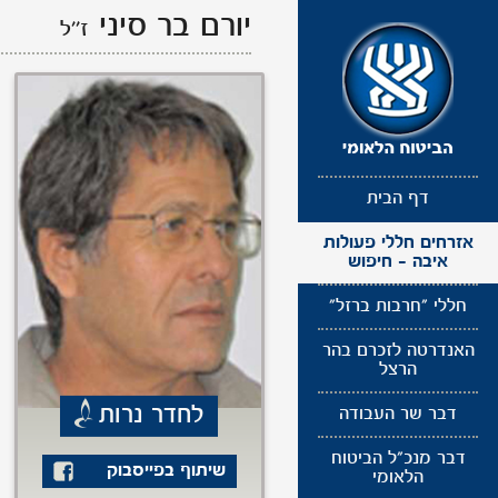
תפריט
יורם בר סיני
ז''ל
נגישות
דף הבית
אזרחים חללי פעולות
איבה - חיפוש
חללי "חרבות ברזל"
האנדרטה לזכרם בהר
הרצל
לחדר נרות
דבר שר העבודה
דבר מנכ"ל הביטוח
שיתוף בפייסבוק
הלאומי