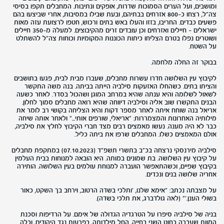
ומושבים, ועל הערים הסמוכות שדרות, אופקים ונתיבות. המחבלים תקפו בסיסי
צה"ל, רצחו כ-800 אזרחים בבתיהם, ובעת שבילו במסיבות, אחרי שביצעו בהם
פשעים כבדים. החריבו, בזזו והעלו באש בתים ורכוש, חטפו לרצועת עזה מאות
ישראלים – חיילים ואזרחים וכן עובדים זרים מהקיבוצים. למעלה מ-350 חיילים
ושוטרים נפלו בטרם הצליחו כיתות הכוננות המקומיות וכוחות צה"ל להשתלט
על השטח.
בבוקר זה החלה מלחמה.
לקיבוץ עין השלושה חדרו עשרות מחבלים, שעברו מבית לבית, פגעו בתושבים
והציתו בתים. כשהחלו האזעקות סילביה הייתה בביתה. בנה משה התקשר
לשאול לשלומה והיא ענתה שהיא במרחב המוגן ושהכול בסדר. לאחר כשעה
הבנים התקשרו שוב אליה וסילביה דיווחה שהיא רואה מחבלים סמוך לחלון.
אריאל בנה שוחח איתה לאחר מספר דקות והיא הצליחה בקושי רב לומר את
מילותיה האחרונות והמצמררות: "אריאלי, שורפים אותי..." ולאחר אותה שיחה
כבר לא היה מענה. נעשו מאמצים רבים מצד חברי הקיבוץ לחלץ את סילביה,
אולם המאמצים כשלו. המחבלים שרפו את ביתה כליל.
סילביה מירנסקי נרצחה בכ"ב בתשרי תשפ"ד (07.10.2023) במתקפת מחבלים
על קיבוץ עין השלושה. בת שמונים במותה. היא הובאה למנוחות בבית העלמין
בקיבוץ שפיים, וכשהתאפשר הועברה למנוחת עולמים בעין השלושה. הותירה
אחריה שלושה בנים ונכדים.
על מצבתה נכתב: "אימא שלנו, 'ותלכי בשדה הרטוב, וירחב בך השקט, כאור
בשולי הענן.'" (לאה גולדברג, את תלכי בשדה).
בניה של סילביה סיפרו על הטרגדיה הגדולה של אימם. על הרדיפות וסכנת
המוות שעברה כחוט השני בחייה, החל מילדותה, בפרעות נגד היהודים, וכלה