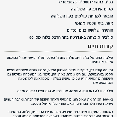
בכ"ב בתשרי תשפ"ד, 7/10/2023
מקום אירוע: עין השלושה
הובאה למנוחת עולמים בעין השלושה
אזור: בית עלמין מקומי
הותירה: שלושה בנים ונכדים
סילביה מונצחת באנדרטה בהר הרצל בלוח מס' 90
קורות חיים
סילביה, בתם של בלה וחיים, נולדה ביום ה' בשבט תש"ג (11.01.1943) בבואנוס
איירס, ארגנטינה.
זמן מה קודם לכן, בעקבות עליית השלטון הנאצי, נמלטו הוריה מאירופה ומצאו
מקלט בארגנטינה, ושם היא נולדה. באותו זמן, סיפרו בני המשפחה, נמלטה גם
משפחת מירנסקי, הוריו של מי שיהיה בעלה - מאוקראינה לארגנטינה,
והשתקעה שם.
סילביה גדלה בארגנטינה וסיימה את לימודיה התיכוניים בבואנוס איירס.
ב-1964 הכירה את שאול הוגו מירנסקי ולאחר תקופה של חברות ואהבה השניים
נישאו. ראשון נולד הבן חיים דניאל, אחריו נולד אריאל גוסטבו.
באוגוסט 1973, חודשיים לפני שפרצה מלחמת יום הכיפורים, עלתה המשפחה
לישראל הישר למרכז קליטה באשקלון. כשפרצה המלחמה סילביה ושאול