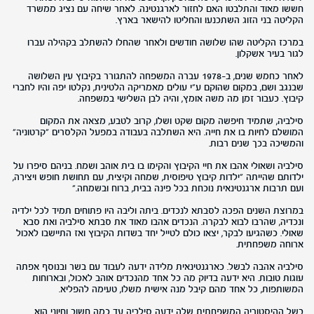
חששו מאוד והתלבטו האם לחזור לארגנטינה. לאחר שיחה עם נציג ממשרד
הקליטה בני הזוג השתכנעו והחליטו להישאר בארץ.
במרכז הקליטה שהו שלושה חודשים ולאחר שהחלו להשתלב בקהילה עברו
לגור בעיר אשקלון.
לאחר כחמש שנים, ב-1978 עברה המשפחה להתגורר בקיבוץ עין השלושה
שבנגב ושם, במקום שהוקם ע"י עולים מאמריקה הלטינית, נקלטו יפה והיו לחברי
קיבוץ. כעבור זמן מה משה אומץ, והיה לבן השלישי במשפחה.
סילביה, שתמיד חיפשה מקום שקט ושלו, קרוב לטבע, מצאה את המקום
המושלם לחיות בו את חייה. היא השתלבה בעבודה במפעל הקלסרים "קרטוניה"
והמשיכה בכך שנים רבות.
סילביה ושאולי אהבו את חיי הקיבוץ והקימו בו בית אוהב ושמח. בניהם סיפרו על
ילדותם שהייתה "ילדות קיבוץ טיפוסית, שמחה וקיצית, עם תחושת חופש ויצירה,
ועם תרבות ארגנטינאית נוכחת בכל פינה בבית, ברוח ובשמחה."
במרוצת השנים הפכה לסבתא לנכדים. ביתה וליבה היו פתוחים תמיד לכל ילדיה
ונכדיה, שהרבו לבוא לבקרה. הנכדים אהבו מאוד את סבתא סילביה ואת סבא
שאולי. כשהגיעו לבקר, יצאו כולם לטייל יחד בשדות הקיבוץ ואז התיישבו לאכול
ארוחה משפחתית.
סילביה אהבה לבשל. כארגנטינאית מלידה ידעה לעבוד עם בשר ובנוסף אפתה
עוגות טובות. היא ידעה בדיוק מה כל אחד מהנכדים אוהב לאכול, ובארוחות
המשותפות, כל אחד מהם קיבל מנה אישית משלו, טעימה להפליא.
בשל ההיסטוריה המשפחתית שלה ידעה סילביה עד כמה חשוב וחיוני הוא