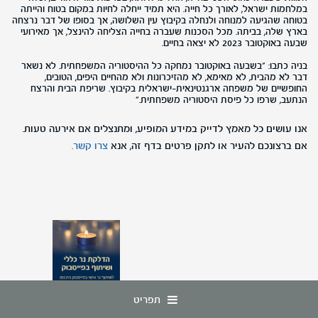
במלחמות ישראל, לאורך כל חייה. היא תמיד ייחלה לחיות במקום בטוח והייתה
בטוחה שהגיעה למנוחה ולנחלה בקיבוץ עין השלושה, אך בסופו של דבר נרצחה
בארץ שלה, בביתה. מכל הסכנות שעברה בחייה הצליחה להינצל, אך מאירועי
שבעה באוקטובר 2023 לא יצאה בחיים.
בניה כתבו: "בשבעה באוקטובר נמחקה כל ההיסטוריה המשפחתית. לא נשאר
דבר לא מהבית, לא מאימא, לא מהזיכרונות ולא מהחיים היפים, הטובים,
החופשיים של משפחה ארגנטינאית-ישראלית בקיבוץ. שריפת הבית והרצח
הנתעב, שרפו כל פיסת היסטוריה משפחתית."
אנו עושים כל מאמץ לדייק במידע המופיע, ומתנצלים אם אירעה טעות.
אם ברצונכם להעיר או לתקן פרטים בדף זה, אנא
צרו קשר.
תפריט