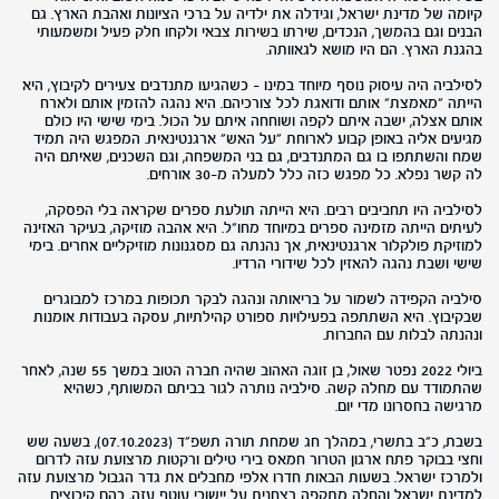
קיומה של מדינת ישראל, וגידלה את ילדיה על ברכי הציונות ואהבת הארץ. גם
הבנים וגם בהמשך, הנכדים, שירתו בשירות צבאי ולקחו חלק פעיל ומשמעותי
בהגנת הארץ. הם היו מושא לגאוותה.
לסילביה היה עיסוק נוסף מיוחד במינו – כשהגיעו מתנדבים צעירים לקיבוץ, היא
הייתה "מאמצת" אותם ודואגת לכל צורכיהם. היא נהגה להזמין אותם ולארח
אותם אצלה, ישבה איתם לקפה ושוחחה איתם על הכול. בימי שישי היו כולם
מגיעים אליה באופן קבוע לארוחת "על האש" ארגנטינאית. המפגש היה תמיד
שמח והשתתפו בו גם המתנדבים, גם בני המשפחה, וגם השכנים, שאיתם היה
לה קשר נפלא. כל מפגש כזה כלל למעלה מ-30 אורחים.
לסילביה היו תחביבים רבים. היא הייתה תולעת ספרים שקראה בלי הפסקה,
לעיתים הייתה מזמינה ספרים במיוחד מחו"ל. היא אהבה מוזיקה, בעיקר האזינה
למוזיקת פולקלור ארגנטינאית, אך נהנתה גם מסגנונות מוזיקליים אחרים. בימי
שישי ושבת נהגה להאזין לכל שידורי הרדיו.
סילביה הקפידה לשמור על בריאותה ונהגה לבקר תכופות במרכז למבוגרים
שבקיבוץ. היא השתתפה בפעילויות ספורט קהילתיות, עסקה בעבודות אומנות
ונהנתה לבלות עם החברות.
ביולי 2022 נפטר שאול, בן זוגה האהוב שהיה חברה הטוב במשך 55 שנה, לאחר
שהתמודד עם מחלה קשה. סילביה נותרה לגור בביתם המשותף, כשהיא
מרגישה בחסרונו מדי יום.
בשבת, כ"ב בתשרי, במהלך חג שמחת תורה תשפ"ד (07.10.2023), בשעה שש
וחצי בבוקר פתח ארגון הטרור חמאס בירי טילים ורקטות מרצועת עזה לדרום
ולמרכז ישראל. בשעות הבאות חדרו אלפי מחבלים את גדר הגבול מרצועת עזה
למדינת ישראל והחלה מתקפה רצחנית על יישובי עוטף עזה, בהם קיבוצים