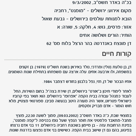
בכ"ה באדר תשס"ב, 9/3/2002
מקום אירוע: ירושלים - "מומנט", רחביה
הובא למנוחת עולמים בירושלים - גבעת שאול
אזור: פרסים, גוש: 4, חלקה: 5, שורה: א
הותיר: הורים ושלושה אחים
דן מונצח באנדרטה בהר הרצל בלוח מס' 62
קורות חיים
דן, בן טלעת (טלי) ומרדכי, נולד באיראן בשנת תשל"ט (1979). בן זקונים
במשפחה, ולו ארבעה אחים. עלה ארצה עם משפחתו בתחילת שנות השמונים.
אחיו הבכור של דן, חזי, נפל בלבנון בחודש דצמבר 1984.
לאחר לימודי תיכון ב"אורט" בירושלים, דן שירת בצה"ל. בתום השירות, החל
לעבוד כמנהל עבודה בבית הקפה "אפרופו" בירושלים. הוא תואר בפי קרוביו
כישראלי פטריוט, אשר היה מעורה היטב בנעשה סביבו. ספורטאי מצטיין, מלא
חוש הומור – אדם מבריק ומקסים.
במוצאי שבת, כ"ה באדר תשס"ב (09.03.2002), סמוך לשעה 22:30, פוצץ
מחבל-מתאבד פלסטיני את חומר הנפץ שעל גופו בכניסה ל"קפה מומנט",
בפינת הרחובות עזה – בן מיימון בשכונת רחביה בירושלים. 11 בני אדם נרצחו
בפיגוע, בהם גם דן שישב בבית הקפה. כשישים בני אדם נפצעו בדרגות שונות.