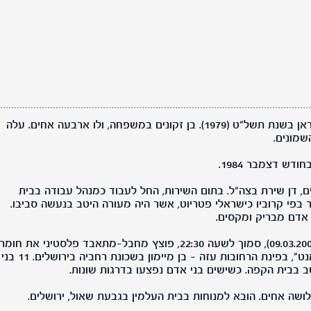
דן, בן טלעת (טלי) ומרדכי, נולד באיראן בשנת תשל"ט (1979). בן זקונים במשפחה, ולו ארבעה אחים. עלה
מונים.
ודש דצמבר 1984.
ים, דן שירת בצה"ל. בתום השירות, החל לעבוד כמנהל עבודה בבית
 בפי קרוביו כישראלי פטריוט, אשר היה מעורה היטב בנעשה סביבו.
 אדם מבריק ומקסים.
במוצאי שבת, כ"ה באדר תשס"ב (09.03.2002), סמוך לשעה 22:30, פוצץ מחבל-מתאבד פלסטיני את חומר
הנפץ שעל גופו בכניסה ל"קפה מומנט", בפינת הרחובות עזה – בן מיימון בשכונת רחביה בירושלים. 11 בני
ב בבית הקפה. כשישים בני אדם נפצעו בדרגות שונות.