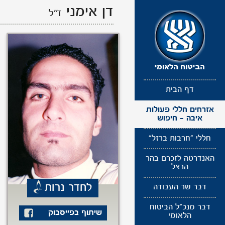
תפריט
דן אימני
ז''ל
נגישות
דף הבית
אזרחים חללי פעולות
איבה - חיפוש
חללי "חרבות ברזל"
האנדרטה לזכרם בהר
הרצל
לחדר נרות
דבר שר העבודה
דבר מנכ"ל הביטוח
שיתוף בפייסבוק
הלאומי