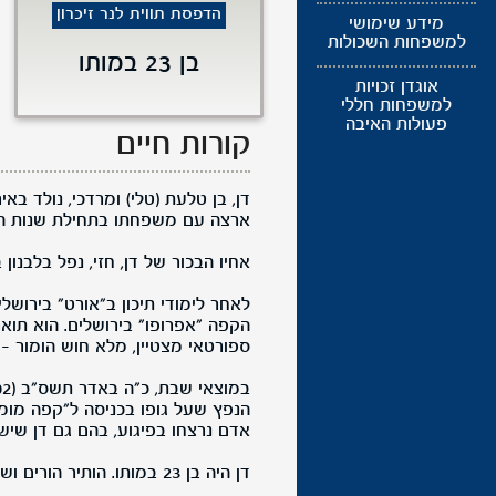
הדפסת תווית לנר זיכרון
מידע שימושי
למשפחות השכולות
בן 23 במותו
אוגדן זכויות
למשפחות חללי
פעולות האיבה
קורות חיים
ארצה עם משפחתו בתחילת שנות הש
אחיו הבכור של דן, חזי, נפל בלבנון בח
לאחר לימודי תיכון ב"אורט" בירושל
הקפה "אפרופו" בירושלים. הוא תואר
ספורטאי מצטיין, מלא חוש הומור –
אדם נרצחו בפיגוע, בהם גם דן שיש
דן היה בן 23 במותו. הותיר הורים ושלושה אחים. הובא למנוחות בבית העלמין בגבעת שאול, ירושלים.