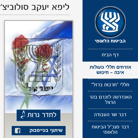
תפריט
ליפא יעקב סולוביצ'
נגישות
דף הבית
אזרחים חללי פעולות
איבה - חיפוש
חללי "חרבות ברזל"
האנדרטה לזכרם בהר
הרצל
לחדר נרות
דבר שר העבודה
דבר מנכ"ל הביטוח
שיתוף בפייסבוק
הלאומי