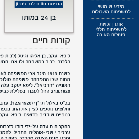
הדפסת תווית לנר זיכרון
מידע שימושי
למשפחות השכולות
בן 24 במותו
אוגדן זכויות
למשפחות חללי
פעולות האיבה
קורות חיים
הלבנה. בכור במשפחה ולו אח וחמש 
בשנת 1913 היגר אבי המש
האונייה "חדביאל". ליפא יעקב עלה 
21.8.1920 החל לעבוד בסלילת כביש חיפה–נצרת.
בכ"ט באל
וחלוצים נוספים לציין את החג בכפר
כנופיית שודדים בדואים. ליפא יעק
התקרית תועדה על-ידי דודו בזכרונות
ערבים יושבי-אוהלים והתחילו להמטי
וסרנו מעט הצידה מהדרך, באשר הפר