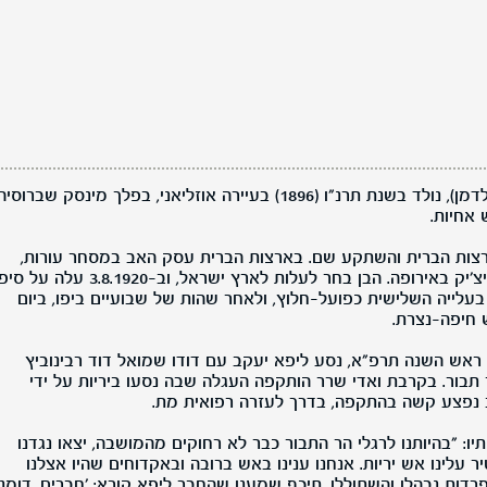
ליפא יעקב, בן אליהו וגיטל (לבית פלדמן), נולד בשנת תרנ"ו (1896) בעיירה אוזליאני, בפלך מינסק שברוסי
אחיות.
פחה לארצות הברית והשתקע שם. בארצות הברית עסק האב במסחר עורות,
תחום שבו התמחתה משפחת סולוביצ'יק באירופה. הבן בחר לעלות לארץ ישראל, וב-3.8.1920 על
בעלייה השלישית כפועל-חלוץ, ולאחר שהות של שבועיים ביפו, ביום
ול תר"ף (12.9.1920), ערב ראש השנה תרפ"א, נסע ליפא יעקב עם דודו שמואל דוד רבינוביץ
 תבור. בקרבת ואדי שרר הותקפה העגלה שבה נסעו ביריות על ידי
ב נפצע קשה בהתקפה, בדרך לעזרה רפואית מת.
יו: "בהיותנו לרגלי הר התבור כבר לא רחוקים מהמושבה, יצאו נגדנו
ר עלינו אש יריות. אנחנו ענינו באש ברובה ובאקדוחים שהיו אצלנו
דות נבהלו והשתוללו. תיכף שמענו שהחבר ליפא קורא: 'חברים, דומני