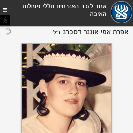
תפריט
אתר לזכר האזרחים חללי פעולות
נגישות
האיבה
אפרת
אפי
אונגר
דסברג
ז''ל