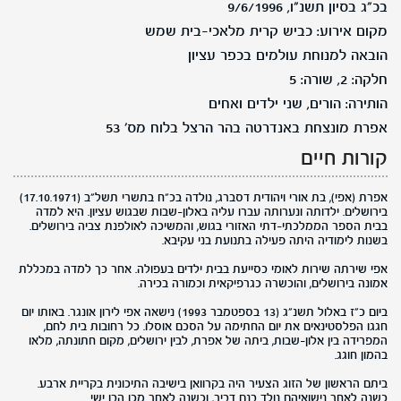
בכ"ג בסיון תשנ"ו, 9/6/1996
מקום אירוע: כביש קרית מלאכי-בית שמש
הובאה למנוחת עולמים בכפר עציון
חלקה: 2, שורה: 5
הותירה: הורים, שני ילדים ואחים
אפרת מונצחת באנדרטה בהר הרצל בלוח מס' 53
קורות חיים
אפרת (אפי), בת אורי ויהודית דסברג, נולדה בכ"ח בתשרי תשל"ב (17.10.1971)
בירושלים. ילדותה ונערותה עברו עליה באלון-שבות שבגוש עציון. היא למדה
בבית הספר הממלכתי-דתי האזורי בגוש, והמשיכה לאולפנת צביה בירושלים.
בשנות לימודיה היתה פעילה בתנועת בני עקיבא.
אפי שירתה שירות לאומי כסייעת בבית ילדים בעפולה. אחר כך למדה במכללת
אמונה בירושלים, והוכשרה כגרפיקאית וכמורה בכירה.
ביום כ"ז באלול תשנ"ג (13 בספטמבר 1993) נישאה אפי לירון אונגר. באותו יום
חגגו הפלסטינאים את יום החתימה על הסכם אוסלו. כל רחובות בית לחם,
המפרידה בין אלון-שבות, ביתה של אפרת, לבין ירושלים, מקום חתונתה, מלאו
בהמון חוגג.
ביתם הראשון של הזוג הצעיר היה בקרוואן בישיבה התיכונית בקריית ארבע.
כשנה לאחר נישואיהם נולד בנם דביר, וכשנה לאחר מכן הבן ישי.