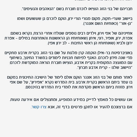
חבריהם של בני הזוג הוציאו לזכרם חוברת בשם "הנאהבים והנעימים".
ביישוב שערי-תקוה, מקום מגורי הורי ירון, הוקם לזכרם גן שעשועים ושמו
"גן-אור" (כאותיות השם אונגר).
אחייניהם של אפי וירון, וילדים רבים נוספים שנולדו אחרי הרצח, נקראו בשמם:
אפרת, ירון, אופיר, רוני, איתן (שאותיותיו הן הראשונות והאחרונות במילים - אפרת
ירון) ולביא (שאותיותיו הן ראשי התיבות - לב ירון אפי).
באוניברסיטת בר-אילן הוקמה קרן מלגות על שם בני הזוג. בקרית ארבע מתקיים
מדי שנה חידון לזכרם. האגף לפיתוח תכניות לימודים במשרד החינוך, בשיתוף
עם המועצה המקומית בקרית ארבע, הוציאו חוברת הוראה המוקדשת לזכרם:
"היישוב שלנו - קרית ארבע חברון".
לאחר מותם של בני הזוג אונגר הוקם אולם לימוד של הישיבה התיכונית במקום
בו עמד ביתם הראשון בקרית ארבע. בית המדרש נקרא "אפיריון", על שם אפי
וירון. מזוזת ביתם הראשון מקדמת את לומדי בית המדרש בהיכנסם.
אנו עושים כל מאמץ לדייק במידע המופיע, ומתנצלים אם אירעה טעות.
אם ברצונכם להעיר או לתקן פרטים בדף זה, אנא
צרו קשר.