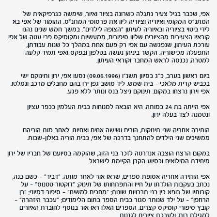
אפי, שכבר בגיל צעיר נתגלה כשרונה בציור ואיור, שימשה כגרפיקאית של
המתנ"ס המקומי ואיוריה וציוריה ליוו את פרסומי המתנ"ס. ההומור של אפי בא
לידי ביטוי בציוריה ובאיוריה לעיתון "הצופה לילדים". במשך חמש שנים נהנו
קוראיו הצעירים מהציורים שליוו סיפורים, ממעשיות ומקומיקס פרי עטה של אפי.
עורכת העיתון, שנפגשה עם אפי רק פעם אחת במהלך כל שנות עבודתן,
התפעלה מכישוריה. הקשר ביניהן נעשה בטלפון ובפקס ואפי תמיד קלעה
למטרה, נכנסה לראש המחבר וקוראי העיתון.
ביום ראשון בערב, כ"ג בסיוון תשנ"ו (09.06.1996) נסעו אפי, ירון ותינוקם ישי
בכביש קרית מלאכי - בית שמש. ליד מושב גפן ירו בהם מחבלים מרכב ונמלטו.
אפי וירון נרצחו במקום. תינוקם ניצל בנס ונותר ללא פגע.
אפי הייתה בת 24 במותה. היא הובאה למנוחות בבית העלמין בכפר עציון
ונטמנה לצד בעלה ירון.
הותירה אחריה שני תינוקות, הורים ושישה אחים ואחיות. לאחר מות הוריהם
ממשיכים שני הילדים להתחנך בדרכה של אפי, בבית הוריה באלון-שבות.
במקום הרצח הוצבה אנדרטה לזכר בני הזוג, שהוקמה בסיועם של חבריו של ירון
מיחידת המילואים ובסיוע הקרן הקיימת לישראל.
אפי הותירה אחריה אסופת ספרים, שראו אור לאחר מותה: "דביר" - כשם בנה,
נכתב בעקבות הולדתו על חייו והתפתחותו של תינוק; "דוקטור טטנוס" - על
קורותיו של רופא בין בני תרבויות שונות; "מחכים למשיח" - סיפור דמיוני; "רן
הרחפן" - על ילד שנותר סגור בבית הספר בתום הלימודים; "עכבר היזהרה" -
קובץ סיפורי קומיקס קצרים. הספרים האלו ראו אור בנוסף לחוברת האיורים
למגילת רות, ולערכת ציורים לגננות.