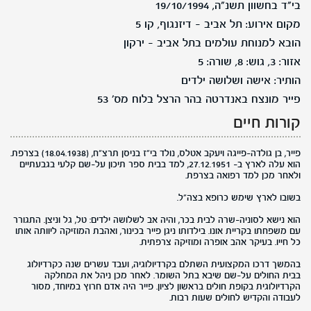
בי"ד בחשוון תשנ"ה, 19/10/1994
מקום אירוע: תל אביב - דיזנגוף, קו 5
הובא למנוחת עולמים בתל אביב - ירקון
אזור: 3, גוש: 8, שורה: 5
הותיר: אישה ושלושה ילדים
פייר מונצח באנדרטה בהר הרצל בלוח מס' 53
קורות חיים
פייר, בן גולדה-פייגה ויעקב אטלס, נולד בי"ז בניסן תרצ"ח, (18.04.1938) בצרפת.
הוא עלה לארץ ב- 27.12.1951, למד בבית ספר תיכון על-שם קלעי בגבעתיים
ולאחר מכן למד רפואה בצרפת.
בשובו לארץ שימש כרופא בצה"ל.
הוא נישא לסוניה-שרה לבית בכר, והיה אב לשלושה ילדים: טל, גל וניצן. התגורר
עם משפחתו בקריית אונו. בילדותו ניגן פייר בכינור, ואהבת המוזיקה ליוותה אותו
כל חייו. בעיקר אהב אופרה ומוזיקה צרפתית.
בהמשך דרכו המקצועית השתלם בקרדיולוגיה, ועבד עשרים שנה כקרדיולוג
בבית החולים על-שם שיבא בתל השומר. לאחר מכן ניהל את המחלקה
הקרדיולוגית בקופת חולים בראשון לציון. פייר היה אדם חרוץ במיוחד, מסור
לעבודה והקדיש לחולים שעות רבות.