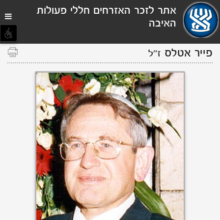
תפריט
אתר לזכר האזרחים חללי פעולות
נגישות
האיבה
פייר אטלס
ז''ל