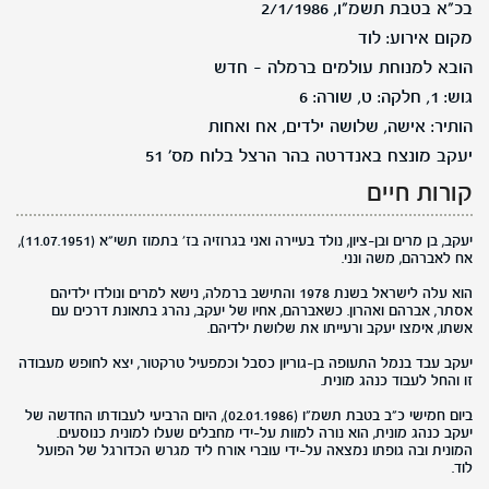
בכ"א בטבת תשמ"ו, 2/1/1986
מקום אירוע: לוד
הובא למנוחת עולמים ברמלה - חדש
גוש: 1, חלקה: ט, שורה: 6
הותיר: אישה, שלושה ילדים, אח ואחות
יעקב מונצח באנדרטה בהר הרצל בלוח מס' 51
קורות חיים
יעקב, בן מרים ובן-ציון, נולד בעיירה ואני בגרוזיה בז' בתמוז תשי"א (11.07.1951),
אח לאברהם, משה ונני.
הוא עלה לישראל בשנת 1978 והתישב ברמלה, נישא למרים ונולדו ילדיהם
אסתר, אברהם ואהרון. כשאברהם, אחיו של יעקב, נהרג בתאונת דרכים עם
אשתו, אימצו יעקב ורעייתו את שלושת ילדיהם.
יעקב עבד בנמל התעופה בן-גוריון כסבל וכמפעיל טרקטור, יצא לחופש מעבודה
זו והחל לעבוד כנהג מונית.
ביום חמישי כ"ב בטבת תשמ"ו (02.01.1986), היום הרביעי לעבודתו החדשה של
יעקב כנהג מונית, הוא נורה למוות על-ידי מחבלים שעלו למונית כנוסעים.
המונית ובה גופתו נמצאה על-ידי עוברי אורח ליד מגרש הכדורגל של הפועל
לוד.