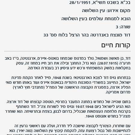
בכ"א בשבט תשי"א, 28/1/1951
מקום אירוע: עין השלושה
הובא למנוחת עולמים בעין השלושה
שורה: 3
דוד מונצח באנדרטה בהר הרצל בלוח מס' 33
קורות חיים
דוד, בן מאשה ושמואל, נולד במדנוס שבמחוז בואנוס-איירס, ארגנטינה, בי"ז באב
תרע"ה (28.07.1915). הוא גדל, התחנך ובילה את רוב חייו במחוז זה, עסק
בחקלאות במשק המשפחתי ורכש ידע וניסיון רב בעבודת האדמה.
בבחרותו גויס דוד לצבא הארגנטינאי. בשנת 1948, מייד לאחר הקמת מדינת
ישראל, התייצב במשרדי הסוכנות היהודית בבואנוס איירס ועוד באותו חודש מאי
הפליג ארצה, במסגרת הקבוצה הראשונה של המח"ל (מתנדבי חוץ לארץ)
מדרום אמריקה.
בתום שהייה של כחודש במחנה המעבר במרסיי, הוטסה קבוצתו של דוד ארצה.
הוא הגיע לישראל ביום 19.07.1948 וגויס מיד לשורות צה"ל. דוד השתתף
בקרבות מלחמת העצמאות שבגליל, בדרום לבנון, בצפת ובתרשיחה. הוא שוחרר
מצה"ל בחודש אוגוסט 1949.
עם שחרורו, הצטרף לקבוצה שישבה ליד חדרה, ועלה עם ראשוני גרעין זה
להתיישבות מול גבול רצועת עזה, להקמת קיבוץ עין השלושה (נווה יאיר). הוא