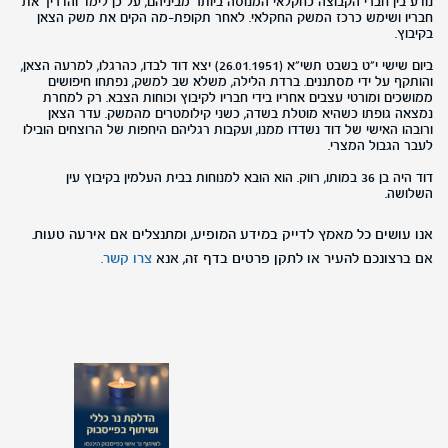
נודע בין חברי הקבוצה כחקלאי המנוסה ביותר מביניהם, על כן לימד והדריך את
חבריו ושימש כרכז המשק החקלאי. לאחר תקופת-מה הקים את משק הצאן
בקיבוץ.
ביום שישי י"ט בשבט תשי"א (26.01.1951) יצא דוד לבדו, כהרגלו, למרעה הצאן,
והותקף על ידי מסתננים. ברדת הלילה, משלא שב למשק, נפתחו חיפושים
ממושכים ומורטי עצבים אחריו בידי חבריו לקיבוץ וכוחות הצבא. רק למחרת
נמצאה גופתו כשהיא מוטלת בשדה, כשני קילומטרים מהמשק. עדר הצאן
ורובהו האישי של דוד נשדדו ממנו, ועקבות רגליהם היחפות של הרוצחים הובילו
לעבר הגבול המצרי.
דוד היה בן 36 במותו, רווק. הוא הובא למנוחות בבית העלמין בקיבוץ עין
השלושה.
אנו עושים כל מאמץ לדייק במידע המופיע, ומתנצלים אם אירעה טעות.
אם ברצונכם להעיר או לתקן פרטים בדף זה, אנא
צרו קשר.