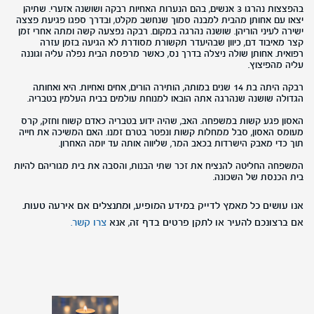
בהפצצות נהרגו 3 אנשים, בהם הנערות האחיות רבקה ושושנה אזערי. שתיהן
יצאו עם אחותן מהבית למבנה סמוך שנחשב מקלט, ובדרך ספגו פגיעת פצצה
ישירה לעיני הוריהן. שושנה נהרגה במקום. רבקה נפצעה קשה ומתה אחרי זמן
קצר מאיבוד דם, כיוון שבהיעדר תקשורת מסודרת לא הגיעה בזמן עזרה
רפואית. אחותן שולה ניצלה בדרך נס, כאשר מרפסת הבית נפלה עליה וגוננה
עליה מהפיצוץ.
רבקה היתה בת 14 שנים במותה, הותירה הורים, אחים ואחיות. היא ואחותה
הגדולה שושנה שנהרגה אתה הובאו למנוחת עולמים בבית העלמין בטבריה.
האסון פגע קשות במשפחה. האב, שהיה ידוע בטבריה כאדם קשוח וחזק, קרס
מעומס האסון, סבל ממחלות קשות ונפטר בטרם זמנו. האם המשיכה את חייה
תוך כדי מאבק הישרדות בכאב המר, שליווה אותה עד יומה האחרון.
המשפחה החליטה להנציח את זכר שתי הבנות, והסבה את בית מגוריהם להיות
בית הכנסת של השכונה.
אנו עושים כל מאמץ לדייק במידע המופיע, ומתנצלים אם אירעה טעות.
אם ברצונכם להעיר או לתקן פרטים בדף זה, אנא
צרו קשר.