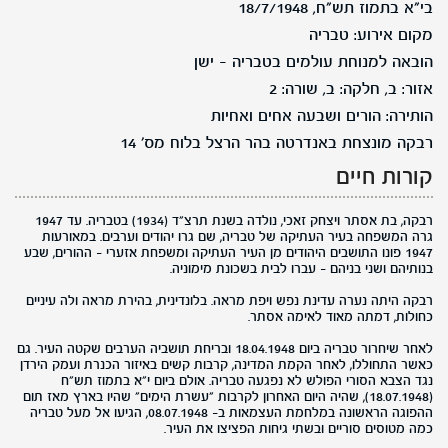
בי"א בתמוז תש"ח, 18/7/1948
מקום אירוע: טבריה
הובאה למנוחת עולמים בטבריה - ישן
אזור: ב, חלקה: ב, שורה: 2
הותירה: הורים ושבעה אחים ואחיות
רבקה מונצחת באנדרטה בהר הרצל בלוח מס' 14
קורות חיים
רבקה, בת אסתר ויצחק זאכי, נולדה בשנת תרצ"ד (1934) בטבריה. עד 1947
גרה המשפחה בעיר העתיקה של טבריה, שם גרו יהודים וערבים. במאורעות
1947 פונו התושבים היהודים מן העיר העתיקה ומשפחת אזערי - ההורים, שבע
בנותיהם ושני בניהם - עברו לבית בשכונת מימוניה.
רבקה היתה נערה עדינת נפש ויפת מראה. בלונדינית, בהירת מראה ולה עיניים
כחולות, דמתה מאוד לאימה אסתר.
לאחר שיחרור טבריה ביום 18.04.1948 ובריחת תושביה הערבים שקטה העיר. גם
כאשר התחוללו, לאחר הקמת המדינה, קרבות קשים באיזור הכנרת ועמק הירדן
נגד הצבא הסורי הפולש לא נפגעה טבריה. אולם ביום י"א בתמוז תש"ח
(18.07.1948), שהיה היום האחרון לקרבות "עשרת הימים" שהיו בארץ מאז תום
ההפוגה הראשונה במלחמת העצמאות ב- 08.07.1948, הגיעו אל מעל טבריה
כמה מטוסים סוריים ובשתי גיחות הפציצו את העיר.