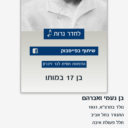
לחדר נרות
שיתוף בפייסבוק
הדפסת תווית לנר זיכרון
בן 17 במותו
בן נעמי ואברהם
נולד בתרצ"א, 1931
התגורר בתל אביב
חלל פעולת איבה