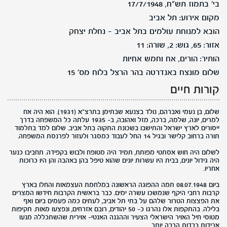
בי' בתמוז תש"ח, 17/7/1948
מקום אירוע: תל אביב
הובא למנוחת עולמים בתל אביב - נחלת יצחק
אזור: 65, גוש: 2, שורה: 11
הותיר: הורים, אח וחמש אחיות
שלום מונצח באנדרטה בהר הרצל בלוח מס' 15
קורות חיים
שלום, בן נעמי ואברהם, נולד בצנעא שבתימן בתרצ"א (1931). הוא היה אח
למרים, יונה, שלמה, ברכה, מזל ואהובה, ב- 1935 עלתה כל המשפחה בדרך
ייסורים לארץ ישראל והתישבו בשכונת התקוה בתל אביב. שלום למד בתלמוד
תורה ברחוב קלישר ובגיל 14 החל לעבוד כמסגר ולעזור לפרנסת המשפחה.
לשלום היה חוש אסתטי מפותח, תמיד היה מטופח ולבוש בקפידה. תחביבו כנער
היה גידול יונים, בבית היו עשרות יונים שהוא טיפל בהן באהבה והן היו כרוכות
אחריו.
ביום 08.07.1948 תמה ההפוגה הראשונה במלחמת העצמאות והחלו בארץ
קרבות רחבי היקף שנמשכו עשרה ימים. כבר בראשית הקרבות חידשו המצרים
את הפצצות הטרור שלהם על בתי תל אביב, לעתים כמה פעמים ביום ואף
בלילה. בהתקפות אלו נהרגו כ- 50 יהודים, רובם אזרחים, ונפצעו מאות. תקיפות
מטוסי חיל האויר הישראלי הצעיר וההגנה האנטי- אוירית שהשתכללה מנעו
אבידות כבדות הרבה יותר.