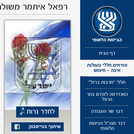
תפריט
רפאל איתמר משולם 
נגישות
דף הבית
אזרחים חללי פעולות
איבה - חיפוש
חללי "חרבות ברזל"
האנדרטה לזכרם בהר
הרצל
לחדר נרות
דבר שר העבודה
דבר מנכ"ל הביטוח
שיתוף בפייסבוק
הלאומי