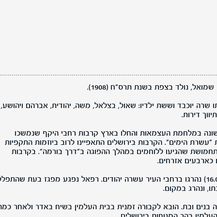
ואל, נולד בצפת בשנת תרס"ח (1908).
 שרה יוכבד וששת ילדיו: שאול, בצלאל, משה, יהודית, אברהם ויהושע,
וך דירות.
 ההפוגה הראשונה במלחמת העצמאות והחלו בארץ קרבות רחבי היקף שנמשכו
 "עשרת הימים". הקרבות בירושלים התאפיינו לרוב ביוזמות התקפיות
התחמושת שהגיעו ללוחמים במהלך ההפוגה ב"דרך בורמה". בקרבות
ביום שישי ט' בתמוז תש"ח (16.07.1948) נהרגו ברחבי העיר עשרה יהודים. רפאל נפגע מפגז בעת שהתפל
ו, ונהרג במקום.
חמישה בנים ובת. הובא לקבורה זמנית בבית העלמין בשיח באדר ולאחר כמה
עלמין בהר המנוחות בירושלים.