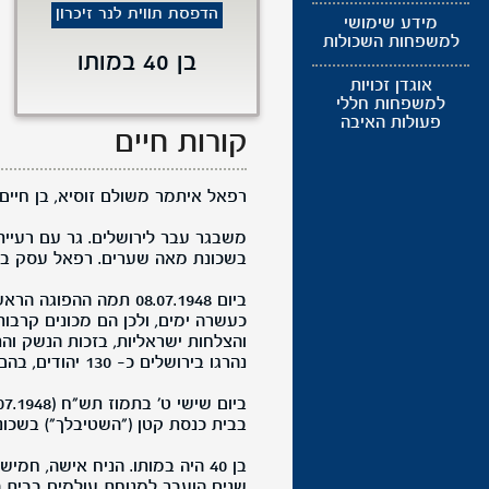
הדפסת תווית לנר זיכרון
מידע שימושי
למשפחות השכולות
בן 40 במותו
אוגדן זכויות
למשפחות חללי
פעולות האיבה
קורות חיים
רפאל איתמר משולם זוסיא, בן חיים שמ
משבגר עבר לירושלים. גר עם רעייתו
בשכונת מאה שערים. רפאל עסק בתיו
ביום 08.07.1948 תמה
כעשרה ימים, ולכן הם מכונים קרבות
והצלחות ישראליות, בזכות הנשק ו
נהרגו בירושלים כ- 130 יהודים, בהם כארבעים אזרחים.
בבית כנסת קטן ("השטיבלך") בשכונת
בן 40 היה במותו. הניח אישה, 
שנים הועבר למנוחת עולמים בבית ה