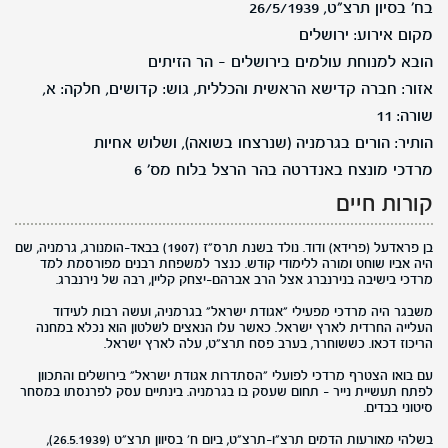
בח' בסיון תרצ"ט, 26/5/1939
מקום אירוע: ירושלים
הובא למנוחת עולמים בירושלים - הר הזיתים
אזור: חברה קדישא הראשית והכללית, גוש: קדושים, חלקה: א,
שורה: 11
הותיר: הורים בגרמניה (שנרצחו בשואה), ושלוש אחיות
מרדכי מונצח באנדרטה בהר הרצל בלוח מס' 6
קורות חיים
בן פראדעל (פרידא) ודוד. נולד בשנת תרס"ז (1907) בבאד-הומנורג, גרמניה, שם
היה אביו שוחט ומורה ללימודי קודש. כנצר למשפחת רבנים מפורסמת למד
מרדכי בישיבה בנירנברג אצל הרב אברהם-יצחק קליין, רבה של נירנברג.
משבגר היה מרדכי מפעילי "אגודת ישראל" בגרמניה, ועשה רבות לעידוד
העלייה החרדית לארץ ישראל. כאשר עלו הנאצים לשלטון הוא נכלא במחנה
הריכוז דכאו. כששוחרר, בערב פסח תרצ"ט, עלה לארץ ישראל.
עם בואו הצטרף מרדכי לפועלי "הסתדרות אגודת ישראל" בירושלים והתכוון
לפתח תעשיית נייר - תחום שעסק בו בגרמניה. בינתיים עסק לפרנסתו במסחר
סיטוני בבדים.
בשלהי מאורעות הדמים תרצ"ו-תרצ"ט, ביום ח' בסיוון תרצ"ט (26.5.1939),