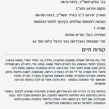
בה' בסיון תשל"ב, 18/5/1972
מקום אירוע: נתב"ג
תאריך אירוע: כ"ה באייר תשל"ב, 09/05/1972
הובאה למנוחת עולמים בקיבוץ לוחמי הגטאות
שורה: 1
הותירה: בעל, הורים ואחים
מרי מונצחת באנדרטה בהר הרצל בלוח מס' 42
קורות חיים
מרי, בת עזריאל ואטלה (אטקה) הולצברג, נולדה בג' באייר תש"י, (19.04.1950),
בקיבוץ לוחמי הגטאות, בת להורים ניצולי שואה. שמה, מרי, ניתן לה כיוון שנולדה
בדיוק שבע שנים לאחר מרד גטו ורשה. גדלה והתחנכה במשק, אחות לזכי
ולאבי. היא תוארה על ידי מכריה כצעירה רגישה, שנמשכה לשונה וליוצא הדופן.
אישיות סקרנית ומקורית, שאינה חוששת מביקורת החברה. חבריה סיפרו
שכאשר מרי האמינה במשהו - היא הלכה אחרי צו ליבה במלוא הכרתה
ואמונתה.
בהיותה בת 17 הכירה את ג'ון אנדרסון, מתנדב מנורבגיה שהגיע לקיבוץ. כשמרי
הייתה בטירונות היא החליטה להינשא לאהובה. הם התחתנו ועברו לגור בגנט
שבבלגיה, שם למד ג'ון רפואה ומרי החלה בלימודי ביולוגיה באוניברסיטה
המקומית. לישראל הגיעה בחופשות מהלימודים.