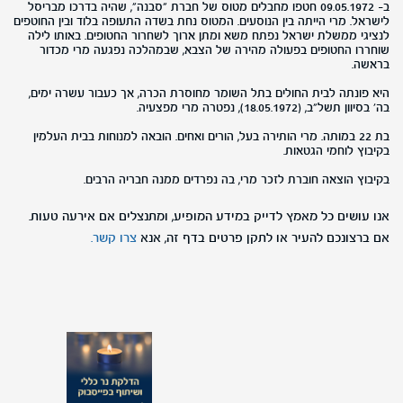
ב- 09.05.1972 חטפו מחבלים מטוס של חברת "סבנה", שהיה בדרכו מבריסל
לישראל. מרי הייתה בין הנוסעים. המטוס נחת בשדה התעופה בלוד ובין החוטפים
לנציגי ממשלת ישראל נפתח משא ומתן ארוך לשחרור החטופים. באותו לילה
שוחררו החטופים בפעולה מהירה של הצבא, שבמהלכה נפגעה מרי מכדור
בראשה.
היא פונתה לבית החולים בתל השומר מחוסרת הכרה, אך כעבור עשרה ימים,
בה' בסיוון תשל"ב, (18.05.1972), נפטרה מרי מפצעיה.
בת 22 במותה. מרי הותירה בעל, הורים ואחים. הובאה למנוחות בבית העלמין
בקיבוץ לוחמי הגטאות.
בקיבוץ הוצאה חוברת לזכר מרי, בה נפרדים ממנה חבריה הרבים.
אנו עושים כל מאמץ לדייק במידע המופיע, ומתנצלים אם אירעה טעות.
אם ברצונכם להעיר או לתקן פרטים בדף זה, אנא
צרו קשר.