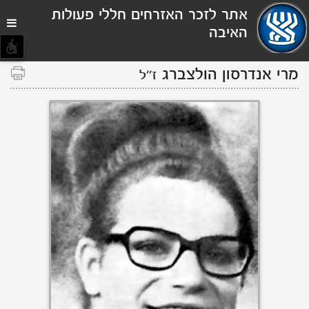
תפריט
אתר לזכר האזרחים חללי פעולות
נגישות
האיבה
מרי אנדרסון
הולצברג
ז''ל