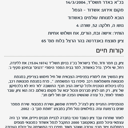
בכ"א באדר תשס"ד, 14/3/2004
מקום אירוע: אשדוד - הנמל
הובא למנוחת עולמים באשדוד
גוש: ה, חלקה: 52, שורה: 4
הותיר: אישה ובת, הורים, אח ושלוש אחיות
ציון מונצח באנדרטה בהר הרצל בלוח מס' 65
קורות חיים
ציון, בן תמר ודוד, נולד בישראל בכ"ג בניסן תשל"ד (15.04.1974). אח ללינדה,
רחל, שי ולילך. גדל באשדוד, למד בבית הספר היסודי "רננים" ובתיכון מקיף ג'.
ציון המשיך את לימודיו בפנימייה הצבאית של חיל חימוש בצריפין, במגמת
מכונאות וחשמלאות רכב. סיפרו בני המשפחה: "... פרח במגמת מכונאות רכב,
בלט ביכולתו הטכנית ולכל קריאה הגיב תכף. התשובה 'לא' היא לא בלכסיקון
של ציון... רק תנו לציון מברגים והכול יבוא על מקומו בשלום. כזה הוא ציון, עובר
מאחד לאחד, כל עזרה שהושיט הפכה יום חול ליום חג".
מהפנימייה התגייס ציון לצה"ל, ליחידת שמשון, ושירת כמכונאי. שירת מספר
שנים ברצועת עזה. במילואים נטל חלק במבצע "חומת מגן" ב- 2002.
לאחר שחרורו עבד ציון כעובד טכני בחברה לבניית מבנים ניידים, אחר כך היה
עצמאי וניהל מזנון. באוקטובר 2000 התקבל לנמל אשדוד כמכונאי מנופים
במחלקת ציוד מכני, עבודה שאהב מאוד. סיפרו בני המשפחה על יכולת העבודה