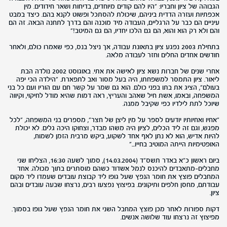
הגבוהה של ציון וחבריו: "היו להם קודים מיוחדים, בדיחות ושאר חידודים. מין
אכפתיות ועזרה הדדית ביניהם, שיכולת להסתכל ופשוט לקנא בהם. כיצד במבט
עיניים הם כבר על הרגליים, העבודה מיד מוכנה והם בדרך לתחנה הבאה. זה הם
והם ולא רק הוא והוא, הם גם הלכו יחדיו, הם גם המיטב!"
בתחילת 2003 נפגע ציון בתאונת עבודה, אך ניצל בנס, כפי שאמרו כולם, ולאחר
חודשים אחדים החלים וחזר לעבודה מלאה.
אחרי שנים של חברות נשא ציון לאישה את אתי. באוגוסט 2002 נולדה הבת
ליאור. ציון התמסר למשפחתו, היה בעל מסור ואב לתפארת. "הילדה הכי יפה
בעולם", הציג את בתו בפני כולם. הוא גם שמר על קשר חם עם הוריו ועם כל בני
המשפחה, ובאמו, אשת חיל שאהב והעריץ, ראה דמות שהיא מודל לחיקוי, וקיווה
שיוכל לתת לילדיו כפי שקיבל ממנה.
"אחיו ואחיותיו יודעים לספר על מין ליצן של חצר", מספרים בני המשפחה, "לכל
מפגש, וגם זה ליד הכלים, לציון היה משהו מבדר, וצחוקו היכה גלים. לא יכולת
להיות אדיש, הוא לא נתן לאף אחד לשקוע, ביקש מרבית הזמן לשמוח,
האופטימיות הייתה המוטיב בחייו..."
ביום ראשון כ"א באדר תשס"ד (14.03.2004), סמוך לשעה 16:30, הצליחו שני
מחבלים-מתאבדים להיכנס לנמל אשדוד כשהם מוסתרים בתוך מכולה. אחד
המחבלים פוצץ את חומר הנפץ שעל גופו ליד קבוצת עובדים שעמדו ליד מקום
עבודתם, מחסן חלפים ותיקונים. בפיצוץ נפצעו רבים, נרצחו שבעה עובדים ובהם
ציון.
דקות ספורות לאחר מכן פוצץ המחבל השני את חומר הנפץ שעל גופו בסמוך.
מפיצוץ זה נרצחו עוד שלושה אנשים.