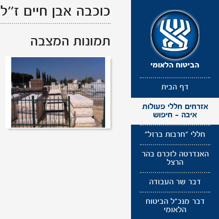
תפריט
כוכבה אבן חיים
ז''ל
נגישות
תמונות המצבה
דף הבית
אזרחים חללי פעולות
איבה - חיפוש
חללי "חרבות ברזל"
האנדרטה לזכרם בהר
הרצל
דבר שר העבודה
דבר מנכ"ל הביטוח
הלאומי