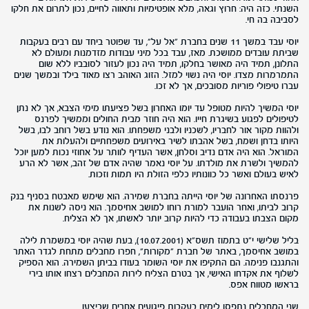
השנתי. כזה היה: חרוץ וגאה, מלא אופטימיות ותאווה לחיים, נכון לתרום את חלקו
לסביבה בה חי.
יוסי עבד במשך 11 שנים בחברת "אל על", עד שפוטר ביחד עם רבים בעקבות
שביתת עובדים ממושכת. מאז, עבד בכל מיני עבודות מזדמנות ומעולם לא
התלונן, תמיד היה מאושר בחלקו, תמיד היה נכון לעזור לסובביו ללא שום
התמרמרות מצדו. יוסי היה נשוי למזל. הזוג האוהב רצו מאוד בילד ובמשך שנים
עברו טיפולי פוריות מסובכים, אך לא זכו.
יוסי המשיך להיות מטופל עד יומו האחרון בשל פציעתו מימי הצבא, אך לא נתן
לטיפולים לפגוע בשיגרת חייו. הוא היה חוזר מבית החולים וממשיך לפרנס
ולהוות מקור אור לחבריו, לשכניו ולבני משפחתו. הוא נודע בשל רוחב לבו, בשל
היותו בדחן ושמח, בשל אהבתו לשיר באירועים משפחתיים ולהעלות את
המוראל. הוא היה אדם נדיב וסלחן, אשר העדיף לוותר על אחוזי נכות למען יוכל
להמשיך ולשרת את מולדתו. על יוסי נאמר שהיה אדם של זהב, אשר לא הרע
לאיש בעולם ואשר כל כוונותיו כלפי הזולת היו תמות וזכות.
פרנסתו האחרונה של יוסי הייתה בחברת שמירה. הוא שימש מאבטח בסניף בנק
קרוב לביתו, ואחר הועבר למורת רוחו למושב אחיסמך. הוא ניסה לשנות את
מקום הצבתו בעבודה כדי להיות קרוב יותר לאשתו, אך לא הצליח.
בליל שלישי י"ט בתמוז תשס"א (10.07.2001), בעת שהיה יוסי במשמרת לילה
במושב אחיסמך, באתר של חברת "מקורות", חפרו מחבלים מתחת לגדר האתר
והתגנבו פנימה. הם התקיפו את יוסי השומר בעודו בביתן השמירה. הוא הספיק
לשלוף את אקדחו האישי, אך בטרם הצליח לירות המחבלים רצחו אותו בירי
בראשו מטווח אפס.
שני המחבלים נתפסו לימים בעקבות פיגועים אחרים שביצעו.