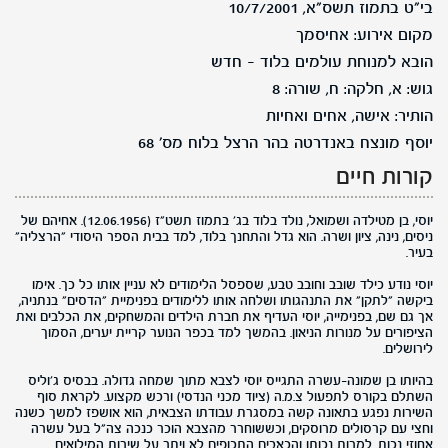
בי"ט בתמוז תשס"א, 10/7/2001
מקום אירוע: אחיסמך
הובא למנוחת עולמים בלוד - חדש
גוש: א, חלקה: ח, שורה: 8
הותיר: אישה, אחים ואחיות
יוסף מונצח באנדרטה בהר הרצל בלוח מס' 68
קורות חיים
יוסי, בן מטילדה ושמואל, נולד בלוד בג' בתמוז תשט"ז (12.06.1956). אחיהם של
ניסים, נינה, ציון ושרה. הוא גדל והתחנך בלוד, למד בבית הספר היסודי "הרצליה"
בעיר.
יוסי נודע כילד שובב וחובב טבע, שספסל הלימודים לא עניין אותו כל כך. אימו
ביקשה "לתקן" את התנהגותו ושלחה אותו ללימודים בפנימיית "הדסים" בנתניה,
אך גם שם, בפנימייה, יוסי העדיף את חברת הילדים והמשחקים, את הכלבים ואת
הציפורים על מנורות הניאון. בהמשך למד בכפר הנוער קריית יערים, הסמוך
לירושלים.
בהיותו בן שמונה-עשרה התגייס יוסי לצבא מתוך שמחה גדולה. בבסיס ג'וליס
השתלם בקורס לתפעול צ.מ.ה (ציוד מכני הנדסי) ורכש מקצוע. לקראת סוף
השירות נפגע בתאונה קשה במסגרת עבודתו הצבאית, הוא אושפז למשך כשנה
וחצי עם קרסולים מרוסקים, וכששוחרר מהצבא הוכר כנכה צה"ל בעל עשרה
אחוזי נכות. למרות נכותו והכאבים התכופים לא ויתר על שירות המילואים