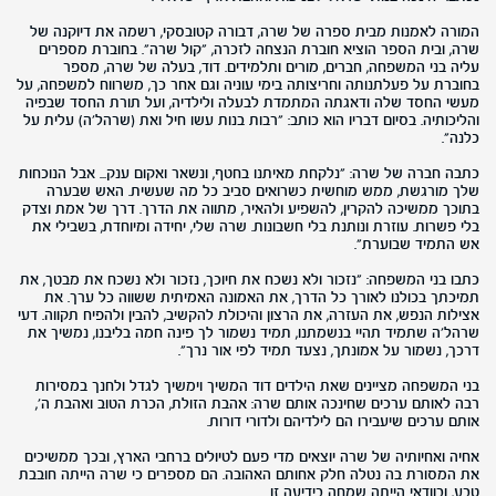
המורה לאמנות מבית ספרה של שרה, דבורה קטובסקי, רשמה את דיוקנה של
שרה, ובית הספר הוציא חוברת הנצחה לזכרה, "קול שרה". בחוברת מספרים
עליה בני המשפחה, חברים, מורים ותלמידים. דוד, בעלה של שרה, מספר
בחוברת על פעלתנותה וחריצותה בימי עוניה וגם אחר כך, משרווח למשפחה, על
מעשי החסד שלה ודאגתה המתמדת לבעלה ולילדיה, ועל תורת החסד שבפיה
והליכותיה. בסיום דבריו הוא כותב: "רבות בנות עשו חיל ואת (שרהל'ה) עלית על
כלנה".
כתבה חברה של שרה: "נלקחת מאיתנו בחטף, ונשאר ואקום ענק... אבל הנוכחות
שלך מורגשת, ממש מוחשית כשרואים סביב כל מה שעשית. האש שבערה
בתוכך ממשיכה להקרין, להשפיע ולהאיר, מתווה את הדרך. דרך של אמת וצדק
בלי פשרות. עוזרת ונותנת בלי חשבונות. שרה שלי, יחידה ומיוחדת, בשבילי את
אש התמיד שבוערת".
כתבו בני המשפחה: "נזכור ולא נשכח את חיוכך, נזכור ולא נשכח את מבטך, את
תמיכתך בכולנו לאורך כל הדרך, את האמונה האמיתית ששווה כל ערך. את
אצילות הנפש, את העזרה, את הרצון והיכולת להקשיב, להבין ולהפיח תקווה. דעי
שרהל'ה שתמיד תהיי בנשמתנו, תמיד נשמור לך פינה חמה בליבנו, נמשיך את
דרכך, נשמור על אמונתך, נצעד תמיד לפי אור נרך".
בני המשפחה מציינים שאת הילדים דוד המשיך וימשיך לגדל ולחנך במסירות
רבה לאותם ערכים שחינכה אותם שרה: אהבת הזולת, הכרת הטוב ואהבת ה',
אותם ערכים שיעבירו הם לילדיהם ולדורי דורות.
אחיה ואחיותיה של שרה יוצאים מדי פעם לטיולים ברחבי הארץ, ובכך ממשיכים
את המסורת בה נטלה חלק אחותם האהובה. הם מספרים כי שרה הייתה חובבת
טבע, ובוודאי הייתה שמחה בידיעה זו.