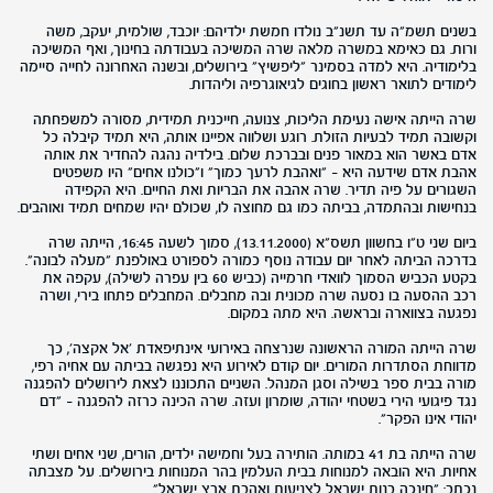
בשנים תשמ"ה עד תשנ"ב נולדו חמשת ילדיהם: יוכבד, שולמית, יעקב, משה
ורות. גם כאימא במשרה מלאה שרה המשיכה בעבודתה בחינוך, ואף המשיכה
בלימודיה. היא למדה בסמינר "ליפשיץ" בירושלים, ובשנה האחרונה לחייה סיימה
לימודים לתואר ראשון בחוגים לגיאוגרפיה וליהדות.
שרה הייתה אישה נעימת הליכות, צנועה, חייכנית תמידית, מסורה למשפחתה
וקשובה תמיד לבעיות הזולת. רוגע ושלווה אפיינו אותה, היא תמיד קיבלה כל
אדם באשר הוא במאור פנים ובברכת שלום. בילדיה נהגה להחדיר את אותה
אהבת אדם שידעה היא – "ואהבת לרעך כמוך" ו"כולנו אחים" היו משפטים
השגורים על פיה תדיר. שרה אהבה את הבריות ואת החיים. היא הקפידה
בנחישות ובהתמדה, בביתה כמו גם מחוצה לו, שכולם יהיו שמחים תמיד ואוהבים.
ביום שני ט"ו בחשוון תשס"א (13.11.2000), סמוך לשעה 16:45, הייתה שרה
בדרכה הביתה לאחר יום עבודה נוסף כמורה לספורט באולפנת "מעלה לבונה".
בקטע הכביש הסמוך לוואדי חרמייה (כביש 60 בין עפרה לשילה), עקפה את
רכב ההסעה בו נסעה שרה מכונית ובה מחבלים. המחבלים פתחו בירי, ושרה
נפגעה בצווארה ובראשה. היא מתה במקום.
שרה הייתה המורה הראשונה שנרצחה באירועי אינתיפאדת 'אל אקצה', כך
מדווחת הסתדרות המורים. יום קודם לאירוע היא נפגשה בביתה עם אחיה רפי,
מורה בבית ספר בשילה וסגן המנהל. השניים התכוננו לצאת לירושלים להפגנה
נגד פיגועי הירי בשטחי יהודה, שומרון ועזה. שרה הכינה כרזה להפגנה – "דם
יהודי אינו הפקר".
שרה הייתה בת 41 במותה. הותירה בעל וחמישה ילדים, הורים, שני אחים ושתי
אחיות. היא הובאה למנוחות בבית העלמין בהר המנוחות בירושלים. על מצבתה
נכתב: "חינכה בנות ישראל לצניעות ואהבת ארץ ישראל".