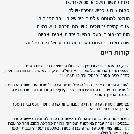
בט"ו בחשוון תשס"א, 13/11/2000
מקום אירוע: כביש עופרה-שילה
הובאה למנוחת עולמים בירושלים - הר המנוחות
אזור: קהילת ירושלים, גוש: מח, חלקה: ז, שורה: ח
הותירה: הורים, בעל וחמישה ילדים, אחים ואחיות
שרה גולדה מונצחת באנדרטה בהר הרצל בלוח מס' 70
קורות חיים
שרה, בת אסתר-חי'ה ובנימין פישר, נולדה בחיפה בכ' בשבט תשי"ט
(29.01.1959). אחותם של טובה, רפי, רוחל'ה וצביקה. היא גדלה והתחנכה בחיפה,
למדה בבית הספר "כרמל" ובתיכון "עירוני ו'".
לאחר ששירתה בצה"ל, בחיל הנח"ל, פנתה שרה ללימודים אקדמיים. היא סיימה
לימודיה בסמינר "גבעת וושינגטון" שליד קיבוץ יבנה, והוסמכה כמורה בכירה
במגמת החינוך הגופני.
עם סיום לימודיה שרה התחילה לעבוד בתור מורה לחינוך גופני בבית הספר
התיכון הדתי בטירת כרמל.
כעבור כמה שנים שרה נישאה לדוד לישה. הם עברו להתגורר ביישוב עטרת
שבבנימין, ושרה עבדה באולפנת "צפירה" כמורה ממלאת מקום. אחר כך עברו
לגור בנווה צוף (חלמיש), ושרה עבדה כמורה באולפנת "עפרה" ובבית הספר
היסודי "אוהל שילה".