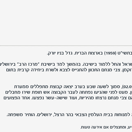
 גדל בניו יורק.
בהיותו כבן 16, עלה לישראל והחל ללמוד בישיבה. בהמשך למד בישיבת "מרכז הרב" בירושלי
וקמן. צבי מנחם התכוון להתגייס לצבא ולשרת ביחידה קרבית בתום
בערב שבת י"ז באייר תש"ם (02.05.1980), סמוך לשעה שבע בערב יצאה קבוצת מתפללים ממערת
. מעט לפני שהגיעו נפתחה לעבר הקבוצה אש תופת שירו מחבלים
ם צבי מנחם נרצחו מהיריות, ועוד שישה-עשר נפצעו. אחד הפצועים
ע, ומתנצלים אם אירעה טעות.