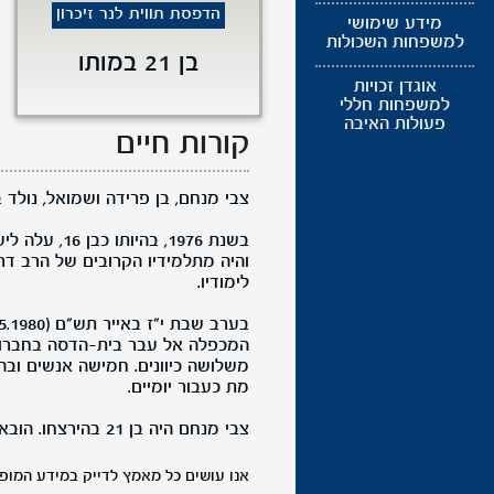
הדפסת תווית לנר זיכרון
מידע שימושי
למשפחות השכולות
בן 21 במותו
אוגדן זכויות
למשפחות חללי
פעולות האיבה
קורות חיים
צבי מנחם, בן פרידה ושמואל, נולד בתשי"ט (1959) בארצות הברית.
בשנת 1976, 
והיה מתלמידיו הקרובים של הרב דר
לימודיו.
המכפלה אל עבר בית-הדסה בחברון
משלושה כיוונים. חמישה אנשים ובה
מת כעבור יומיים.
צבי מנחם היה בן 21 בהירצחו. הובא למנוחות בבית העלמין הצבאי בהר הרצל, ירושלים. הותיר משפחה.
אנו עושים כל מאמץ לדייק במידע המופי