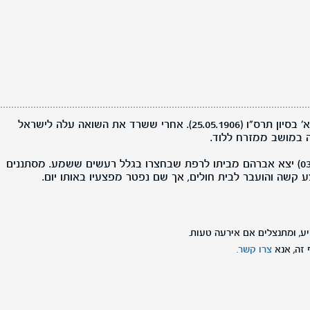
אברהם, בן חיה והרש, נולד בפולין בא' בסיון תרס"ו (25.05.1906). אחרי ששרד את השואה עלה לישראל
ביום שני ד' בכסלו תשי"ב (03.12.1951) יצא אברהם מביתו לרפת שבחצרו בגלל רעשים ששמע. מסתננים
 קשה והועבר לבית חולים, אך שם נפטר מפצעיו באותו יום.
ע, ומתנצלים אם אירעה טעות.
זה, אנא
צרו קשר.