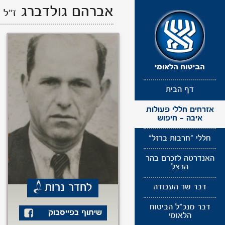
תפריט
אברהם גולדברג
ז''ל
נגישות
דף הבית
אזרחים חללי פעולות
איבה - חיפוש
חללי "חרבות ברזל"
האנדרטה לזכרם בהר
הרצל
לחדר נרות
דבר שר העבודה
דבר מנכ"ל הביטוח
שיתוף בפייסבוק
הלאומי