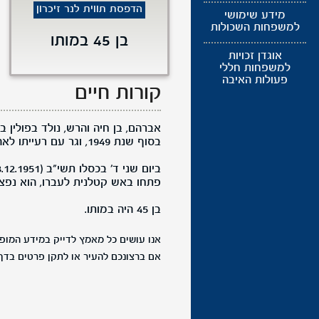
הדפסת תווית לנר זיכרון
מידע שימושי
למשפחות השכולות
בן 45 במותו
אוגדן זכויות
למשפחות חללי
פעולות האיבה
קורות חיים
בסוף שנת 1949, וגר עם רעייתו לאה במושב ממזרח ללוד.
פתחו באש קטלנית לעברו, הוא נפצע
בן 45 היה במותו.
אנו עושים כל מאמץ לדייק במידע המופי
אם ברצונכם להעיר או לתקן פרטים בדף 