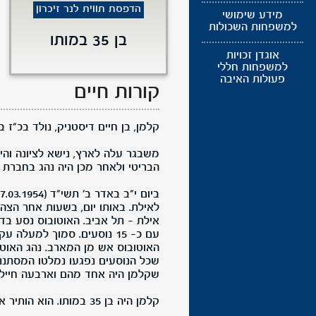
הדפסת תווית לנר זיכרון
מידע שימושי
למשפחות השכולות
בן 35 במותו
אוגדן זכויות
למשפחות חללי
פעולות האיבה
קורות חיים
קלמן, בן חיים דיסטניק, נולד בכ"ז בתמוז תרע"ט (07.1919
משבגר עלה לארץ, נישא לציונה והיה
הבריטי ולאחר מכן היה נהג בחברת 
לאילת. באותו יום, בשעות אחר הצה
אילת - תל אביב. האוטובוס נסע בדר
עם כ- 15 נוסעים. סמוך למ
האוטובוס אש מן המארב. נהג האוטוב
שקלמן היה אחד מהם וארבעה חיילים
קלמן היה בן 35 במותו. הוא הותיר אחריו אישה ובן. הובא למנוחות בבית העלמין בנחלת יצחק, תל אביב.