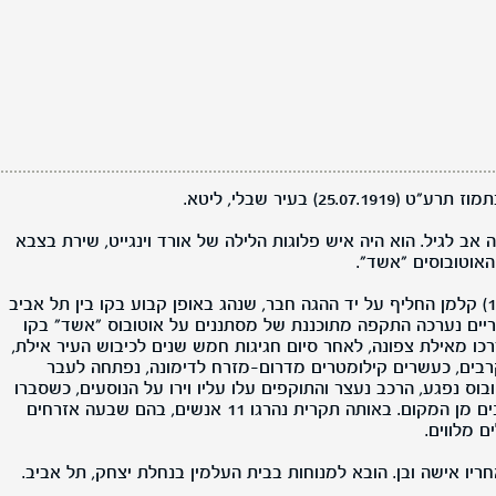
25.) בעיר שבלי, ליטא.
 אב לגיל. הוא היה איש פלוגות הלילה של אורד וינגייט, שירת בצבא
האוטובוסים "אשד".
ביום י"ב באדר ב' תשי"ד (17.03.1954) קלמן החליף על יד ההגה חבר, שנהג באופן קבוע בקו בין תל אביב
ריים נערכה התקפה מתוכננת של מסתננים על אוטובוס "אשד" בקו
כו מאילת צפונה, לאחר סיום חגיגות חמש שנים לכיבוש העיר אילת,
עלה עקרבים, כעשרים קילומטרים מדרום-מזרח לדימונה, נפתחה לעבר
וס נפגע, הרכב נעצר והתוקפים עלו עליו וירו על הנוסעים, כשסברו
שכל הנוסעים נפגעו נמלטו המסתננים מן המקום. באותה תקרית נהרגו 11 אנשים, בהם שבעה אזרחים
 מלווים.