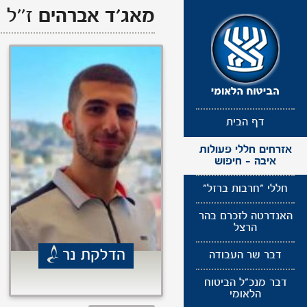
תפריט
מאג'ד
אברהים
ז''ל
נגישות
דף הבית
אזרחים חללי פעולות
איבה - חיפוש
חללי "חרבות ברזל"
האנדרטה לזכרם בהר
הרצל
הדלקת נר
דבר שר העבודה
דבר מנכ"ל הביטוח
הלאומי