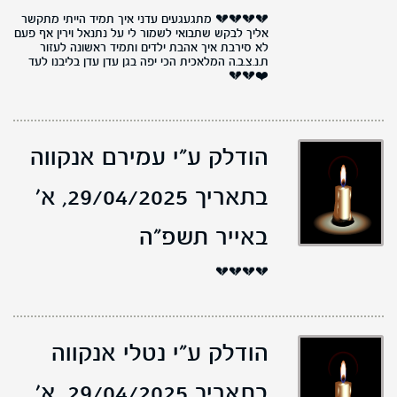
💔💔💔💔 מתגעגעים עדני איך תמיד הייתי מתקשר
אליך לבקש שתבואי לשמור לי על נתנאל וירין אף פעם
לא סירבת איך אהבת ילדים ותמיד ראשונה לעזור
ת.נ.צ.ב.ה המלאכית הכי יפה בגן עדן עדן בליבנו לעד
❤️💔💔
הודלק ע"י עמירם אנקווה
בתאריך 29/04/2025,
א'
באייר תשפ"ה
💔💔💔💔
הודלק ע"י נטלי אנקווה
בתאריך 29/04/2025,
א'