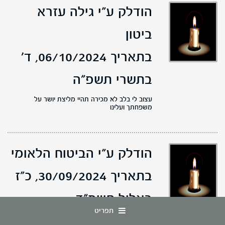
הודלק ע"י גילה עזרא
ביטון
בתאריך 06/10/2024,
ד'
בתשרי תשפ"ה
עצוב לי בלב לא מכירה תהיי מליצת יושר על
משפחתך ועלינו
הודלק ע"י הביטוח הלאומי
בתאריך 30/09/2024,
כ"ז
באלול תשפ"ד
תפריט
במלאת שנה לשבת (כ"ב בתשרי תשפ"ד), ה-7