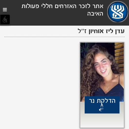
תפריט
אתר לזכר האזרחים חללי פעולות
נגישות
האיבה
עדן ליז
אוחיון
ז''ל
הדלקת נר