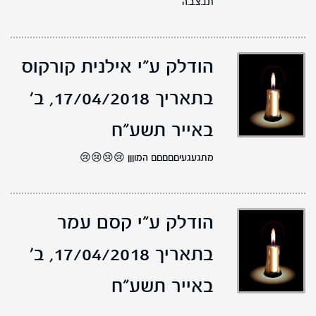
ת.נ.צ.ב.ה
הודלק ע"י אילנית קורקוס
בתאריך 17/04/2018,
ב'
באייר תשע"ח
מתגעגעיםםםםם המוןןן 😢😢😢😢
הודלק ע"י קסם עמר
בתאריך 17/04/2018,
ב'
באייר תשע"ח