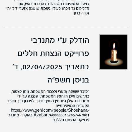
בצער המשפחות השכולות. בהרכנת ראש, אנו
מדליקים נר זיכרון לעילוי נשמת שושנה אזערי ז״ל. יהי
זכרה ברוך
הודלק ע"י מתנדבי
פרוייקט הנצחת חללים
בתאריך 02/04/2025,
ד'
בניסן תשפ"ה
"לזכר שושנה אזערי ולכבוד המשפחה, ניתן לצפות
בתרשים אילן היוחסין המשפחתי שנבנה על ידי
מתנדבים. אילן היוחסין מוסיף נדבך לזיכרון תוך תיעוד
הקשרים המשפחתיים
https://www.geni.com/people/Shoshana-
Azahari/6000000152657467901 בהוקרה מתנדבי
פרוייקט הנצחת חללים"