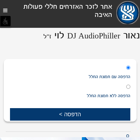
תפריט
אתר לזכר האזרחים חללי פעולות
נגישות
האיבה
נאור
לוי
DJ AudioPhiller
ז''ל
הדפסה
עם
תמונת החלל
הדפסה
ללא
תמונת החלל