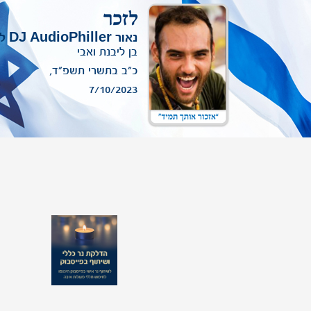
לעדכון תמונת יקירך שמופיעה באתר,
ניתן לפנות אלינו
.
נאור DJ AudioPhiller לוי
בן ליבנת ואבי
כ"ב בתשרי תשפ"ד,
7/10/2023