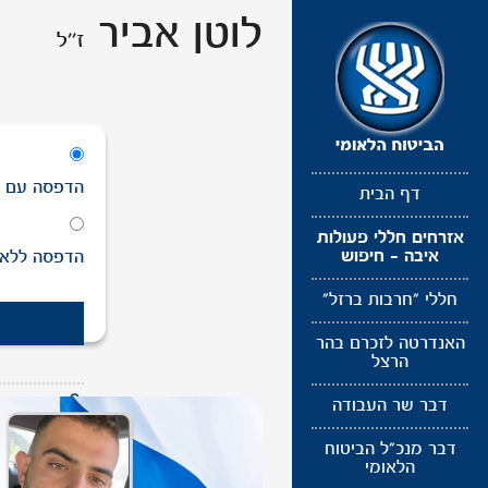
תפריט
לוטן אביר
ז''ל
נגישות
הדפסה
עם
ת
דף הבית
אזרחים חללי פעולות
איבה - חיפוש
הדפסה
ללא
חללי "חרבות ברזל"
האנדרטה לזכרם בהר
הרצל
דבר שר העבודה
לעדכון תמונ
דבר מנכ"ל הביטוח
הלאומי