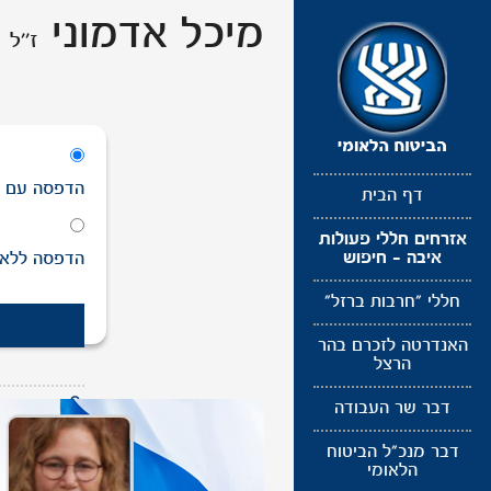
תפריט
מיכל אדמוני
ז''ל
נגישות
הדפסה
עם
ת
דף הבית
אזרחים חללי פעולות
איבה - חיפוש
הדפסה
ללא
חללי "חרבות ברזל"
האנדרטה לזכרם בהר
הרצל
דבר שר העבודה
לעדכון תמונ
דבר מנכ"ל הביטוח
הלאומי