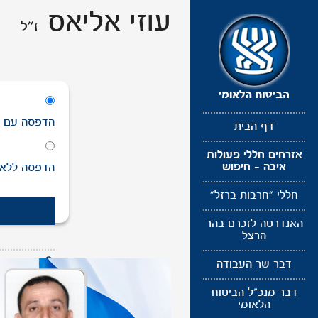
תפריט
עוזי אליאס
ז''ל
נגישות
הדפסה
עם
ת
דף הבית
אזרחים חללי פעולות
איבה - חיפוש
הדפסה
ללא
חללי "חרבות ברזל"
האנדרטה לזכרם בהר
הרצל
דבר שר העבודה
לעדכון תמונ
דבר מנכ"ל הביטוח
הלאומי