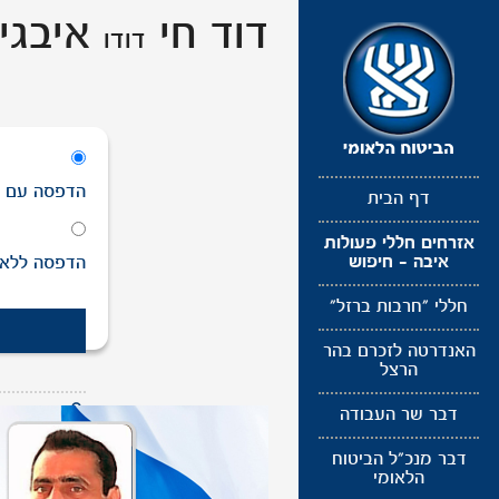
תפריט
דוד חי
איבגי
דודו
נגישות
הדפסה
עם
ת
דף הבית
אזרחים חללי פעולות
איבה - חיפוש
הדפסה
ללא
חללי "חרבות ברזל"
האנדרטה לזכרם בהר
הרצל
דבר שר העבודה
לעדכון תמונ
דבר מנכ"ל הביטוח
הלאומי